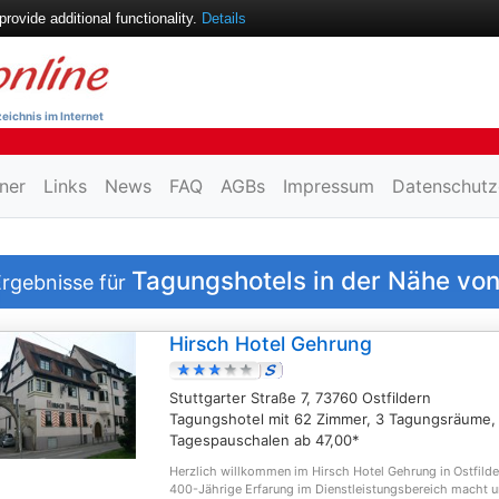
ovide additional functionality.
Details
eichnis im Internet
ner
Links
News
FAQ
AGBs
Impressum
Datenschutz
Tagungshotels in der Nähe vo
rgebnisse für
Hirsch Hotel Gehrung
Stuttgarter Straße 7, 73760 Ostfildern
Tagungshotel mit 62 Zimmer, 3 Tagungsräume,
Tagespauschalen ab 47,00*
Herzlich willkommen im Hirsch Hotel Gehrung in Ostfilder
400-Jährige Erfarung im Dienstleistungsbereich macht u