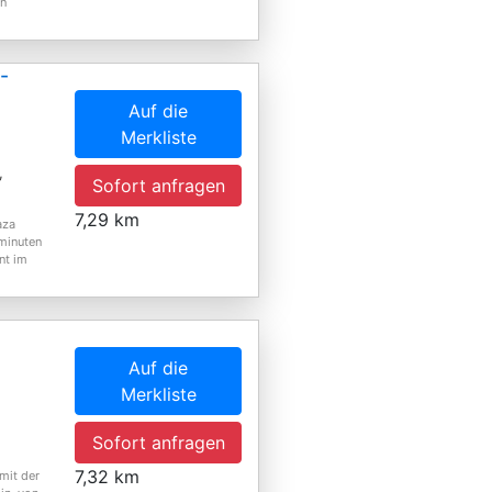
en
-
Auf die
Merkliste
,
Sofort anfragen
7,29 km
aza
rminuten
nt im
Auf die
Merkliste
Sofort anfragen
7,32 km
 mit der