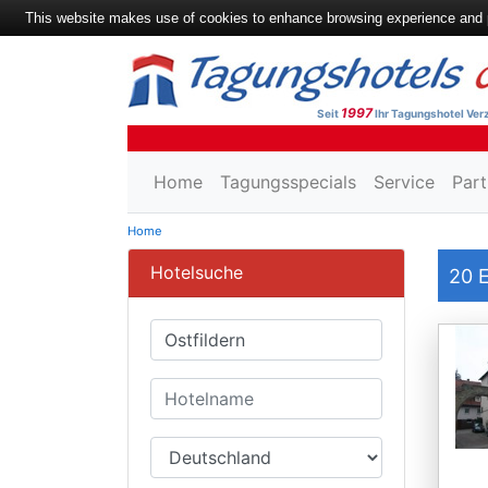
This website makes use of cookies to enhance browsing experience and pr
1997
Seit
Ihr Tagungshotel Verz
Home
Tagungsspecials
Service
Part
Home
Hotelsuche
20
E