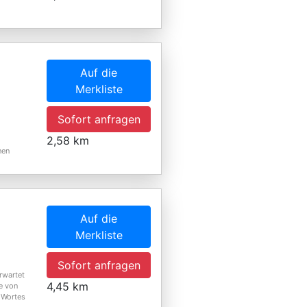
Auf die
Merkliste
Sofort anfragen
2,58 km
nen
Auf die
Merkliste
Sofort anfragen
rwartet
4,45 km
e von
 Wortes