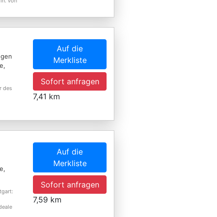
in. von
Auf die
ngen
Merkliste
e,
Sofort anfragen
r des
7,41 km
Auf die
Merkliste
e,
Sofort anfragen
tgart:
7,59 km
deale