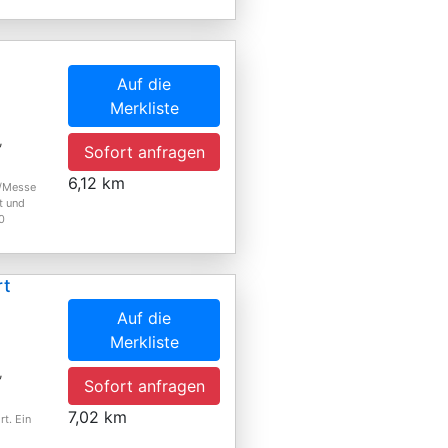
Auf die
Merkliste
,
Sofort anfragen
6,12 km
t/Messe
t und
0
rt
Auf die
Merkliste
,
Sofort anfragen
7,02 km
rt. Ein