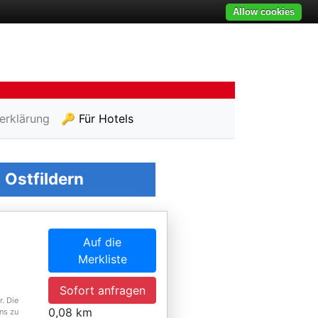
Allow cookies
erklärung
🔑 Für Hotels
n
Ostfildern
Auf die
Merkliste
Sofort anfragen
. Die
0,08 km
ns zu