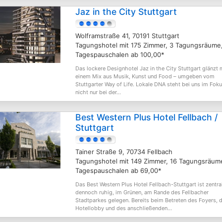
Jaz in the City Stuttgart
Wolframstraße 41, 70191 Stuttgart
Tagungshotel mit 175 Zimmer, 3 Tagungsräume
Tagespauschalen ab 100,00*
Das lockere Designhotel Jaz in the City Stuttgart glänzt 
einem Mix aus Musik, Kunst und Food – umgeben vom
Stuttgarter Way of Life. Lokale DNA steht bei uns im Foku
nicht nur bei der...
Best Western Plus Hotel Fellbach /
Stuttgart
Tainer Straße 9, 70734 Fellbach
Tagungshotel mit 149 Zimmer, 16 Tagungsräum
Tagespauschalen ab 69,00*
Das Best Western Plus Hotel Fellbach-Stuttgart ist zentra
dennoch ruhig, im Grünen, am Rande des Fellbacher
Stadtparkes gelegen. Bereits beim Betreten des Foyers, 
Hotellobby und des anschließenden...