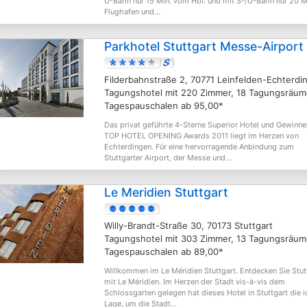
U-Bahn nur 15 Min. vom Hbf. und mit S-/U-Bahn nur 20 M
Flughafen und...
Parkhotel Stuttgart Messe-Airport
Filderbahnstraße 2, 70771 Leinfelden-Echterdi
Tagungshotel mit 220 Zimmer, 18 Tagungsräum
Tagespauschalen ab 95,00*
Das privat geführte 4-Sterne Superior Hotel und Gewinne
TOP HOTEL OPENING Awards 2011 liegt im Herzen von
Echterdingen. Für eine hervorragende Anbindung zum
Stuttgarter Airport, der Messe und...
Le Meridien Stuttgart
Willy-Brandt-Straße 30, 70173 Stuttgart
Tagungshotel mit 303 Zimmer, 13 Tagungsräum
Tagespauschalen ab 89,00*
Willkommen im Le Méridien Stuttgart. Entdecken Sie Stut
mit Le Méridien. Im Herzen der Stadt vis-à-vis dem
Schlossgarten gelegen hat dieses Hotel in Stuttgart die i
Lage, um die Stadt...