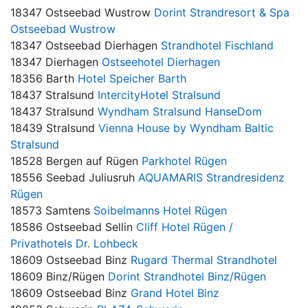
18347 Ostseebad Wustrow
Dorint Strandresort & Spa
Ostseebad Wustrow
18347 Ostseebad Dierhagen
Strandhotel Fischland
18347 Dierhagen
Ostseehotel Dierhagen
18356 Barth
Hotel Speicher Barth
18437 Stralsund
IntercityHotel Stralsund
18437 Stralsund
Wyndham Stralsund HanseDom
18439 Stralsund
Vienna House by Wyndham Baltic
Stralsund
18528 Bergen auf Rügen
Parkhotel Rügen
18556 Seebad Juliusruh
AQUAMARIS Strandresidenz
Rügen
18573 Samtens
Soibelmanns Hotel Rügen
18586 Ostseebad Sellin
Cliff Hotel Rügen /
Privathotels Dr. Lohbeck
18609 Ostseebad Binz
Rugard Thermal Strandhotel
18609 Binz/Rügen
Dorint Strandhotel Binz/Rügen
18609 Ostseebad Binz
Grand Hotel Binz