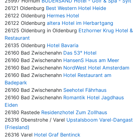
25997 Hörnum
BUDERSAND Hotel - Golf & Spa - Sylt
26121 Oldenburg
Best Western Hotel Heide
26122 Oldenburg
Hermes Hotel
26122 Oldenburg
altera Hotel im Herbartgang
26125 Oldenburg in Oldenburg
Etzhorner Krug Hotel &
Restaurant
26135 Oldenburg
Hotel Bavaria
26160 Bad Zwischenahn
Das 53° Hotel
26160 Bad Zwischenahn
HansenS Haus am Meer
26160 Bad Zwischenahn
NordWest Hotel Amsterdam
26160 Bad Zwischenahn
Hotel Restaurant am
Badepark
26160 Bad Zwischenahn
Seehotel Fährhaus
26160 Bad Zwischenahn
Romantik Hotel Jagdhaus
Eiden
26180 Rastede
Residenzhotel Zum Zollhaus
26316 Obenstrohe / Varel
Upstalsboom Varel-Dangast
(Friesland)
26316 Varel
Hotel Graf Bentinck