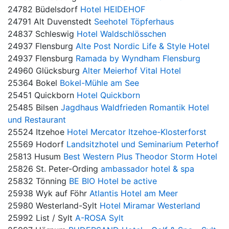
24782 Büdelsdorf
Hotel HEIDEHOF
24791 Alt Duvenstedt
Seehotel Töpferhaus
24837 Schleswig
Hotel Waldschlösschen
24937 Flensburg
Alte Post Nordic Life & Style Hotel
24937 Flensburg
Ramada by Wyndham Flensburg
24960 Glücksburg
Alter Meierhof Vital Hotel
25364 Bokel
Bokel-Mühle am See
25451 Quickborn
Hotel Quickborn
25485 Bilsen
Jagdhaus Waldfrieden Romantik Hotel
und Restaurant
25524 Itzehoe
Hotel Mercator Itzehoe-Klosterforst
25569 Hodorf
Landsitzhotel und Seminarium Peterhof
25813 Husum
Best Western Plus Theodor Storm Hotel
25826 St. Peter-Ording
ambassador hotel & spa
25832 Tönning
BE BIO Hotel be active
25938 Wyk auf Föhr
Atlantis Hotel am Meer
25980 Westerland-Sylt
Hotel Miramar Westerland
25992 List / Sylt
A-ROSA Sylt