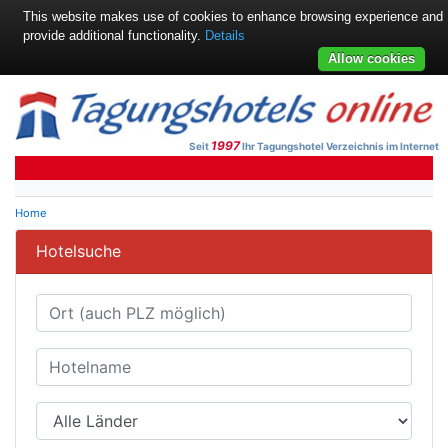
This website makes use of cookies to enhance browsing experience and
provide additional functionality.
Details
Allow cookies
1997
Seit
Ihr Tagungshotel Verzeichnis im Internet
Home
Hotelsuche