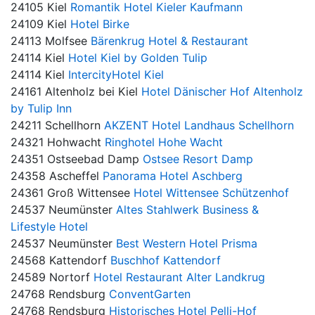
24105 Kiel
Romantik Hotel Kieler Kaufmann
24109 Kiel
Hotel Birke
24113 Molfsee
Bärenkrug Hotel & Restaurant
24114 Kiel
Hotel Kiel by Golden Tulip
24114 Kiel
IntercityHotel Kiel
24161 Altenholz bei Kiel
Hotel Dänischer Hof Altenholz
by Tulip Inn
24211 Schellhorn
AKZENT Hotel Landhaus Schellhorn
24321 Hohwacht
Ringhotel Hohe Wacht
24351 Ostseebad Damp
Ostsee Resort Damp
24358 Ascheffel
Panorama Hotel Aschberg
24361 Groß Wittensee
Hotel Wittensee Schützenhof
24537 Neumünster
Altes Stahlwerk Business &
Lifestyle Hotel
24537 Neumünster
Best Western Hotel Prisma
24568 Kattendorf
Buschhof Kattendorf
24589 Nortorf
Hotel Restaurant Alter Landkrug
24768 Rendsburg
ConventGarten
24768 Rendsburg
Historisches Hotel Pelli-Hof