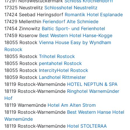
17291 Nordwestuckermark
Schloss Kröchlendorff
17325 Neustrelitz
Schlosshotel Neustrelitz
17424 Seebad Heringsdorf
Romantik Hotel Esplanade
17429 Mellenthin
Feriendorf Alte Schmiede
17454 Zinnowitz
Baltic Sport- und Ferienhotel
17459 Koserow
Best Western Hotel Hanse-Kogge
18055 Rostock
Vienna House Easy by Wyndham
Rostock
18055 Rostock
Trihotel Rostock
18055 Rostock
pentahotel Rostock
18055 Rostock
IntercityHotel Rostock
18059 Rostock
Landhotel Rittmeister
18119 Rostock-Warnemünde
HOTEL NEPTUN & SPA
18119 Rostock-Warnemünde
Ringhotel Warnemünder
Hof
18119 Warnemünde
Hotel Am Alten Strom
18119 Rostock-Warnemünde
Best Western Hanse Hotel
Warnemünde
18119 Rostock-Warnemünde
Hotel STOLTERAA