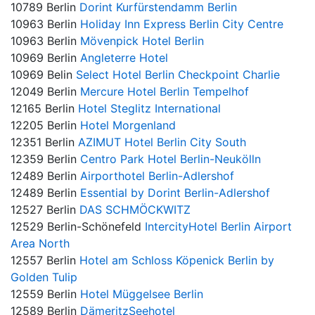
10789 Berlin
Dorint Kurfürstendamm Berlin
10963 Berlin
Holiday Inn Express Berlin City Centre
10963 Berlin
Mövenpick Hotel Berlin
10969 Berlin
Angleterre Hotel
10969 Belin
Select Hotel Berlin Checkpoint Charlie
12049 Berlin
Mercure Hotel Berlin Tempelhof
12165 Berlin
Hotel Steglitz International
12205 Berlin
Hotel Morgenland
12351 Berlin
AZIMUT Hotel Berlin City South
12359 Berlin
Centro Park Hotel Berlin-Neukölln
12489 Berlin
Airporthotel Berlin-Adlershof
12489 Berlin
Essential by Dorint Berlin-Adlershof
12527 Berlin
DAS SCHMÖCKWITZ
12529 Berlin-Schönefeld
IntercityHotel Berlin Airport
Area North
12557 Berlin
Hotel am Schloss Köpenick Berlin by
Golden Tulip
12559 Berlin
Hotel Müggelsee Berlin
12589 Berlin
DämeritzSeehotel