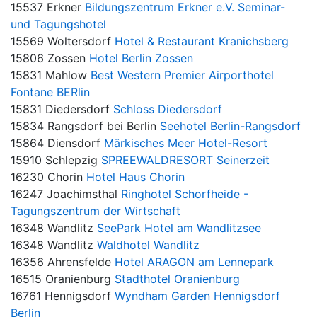
15537 Erkner
Bildungszentrum Erkner e.V. Seminar-
und Tagungshotel
15569 Woltersdorf
Hotel & Restaurant Kranichsberg
15806 Zossen
Hotel Berlin Zossen
15831 Mahlow
Best Western Premier Airporthotel
Fontane BERlin
15831 Diedersdorf
Schloss Diedersdorf
15834 Rangsdorf bei Berlin
Seehotel Berlin-Rangsdorf
15864 Diensdorf
Märkisches Meer Hotel-Resort
15910 Schlepzig
SPREEWALDRESORT Seinerzeit
16230 Chorin
Hotel Haus Chorin
16247 Joachimsthal
Ringhotel Schorfheide -
Tagungszentrum der Wirtschaft
16348 Wandlitz
SeePark Hotel am Wandlitzsee
16348 Wandlitz
Waldhotel Wandlitz
16356 Ahrensfelde
Hotel ARAGON am Lennepark
16515 Oranienburg
Stadthotel Oranienburg
16761 Hennigsdorf
Wyndham Garden Hennigsdorf
Berlin