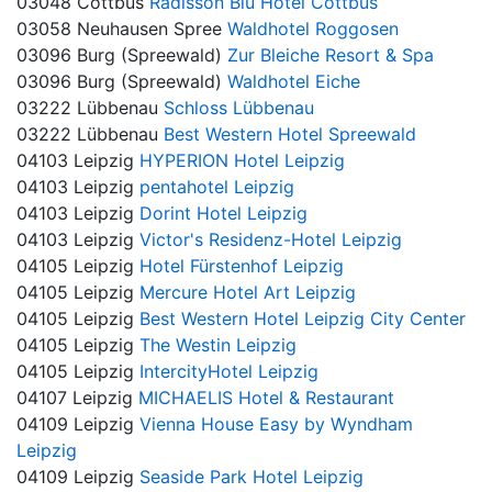
03048 Cottbus
Radisson Blu Hotel Cottbus
03058 Neuhausen Spree
Waldhotel Roggosen
03096 Burg (Spreewald)
Zur Bleiche Resort & Spa
03096 Burg (Spreewald)
Waldhotel Eiche
03222 Lübbenau
Schloss Lübbenau
03222 Lübbenau
Best Western Hotel Spreewald
04103 Leipzig
HYPERION Hotel Leipzig
04103 Leipzig
pentahotel Leipzig
04103 Leipzig
Dorint Hotel Leipzig
04103 Leipzig
Victor's Residenz-Hotel Leipzig
04105 Leipzig
Hotel Fürstenhof Leipzig
04105 Leipzig
Mercure Hotel Art Leipzig
04105 Leipzig
Best Western Hotel Leipzig City Center
04105 Leipzig
The Westin Leipzig
04105 Leipzig
IntercityHotel Leipzig
04107 Leipzig
MICHAELIS Hotel & Restaurant
04109 Leipzig
Vienna House Easy by Wyndham
Leipzig
04109 Leipzig
Seaside Park Hotel Leipzig