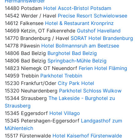
Hermannswerder
14480 Potsdam
Hotel Ascot-Bristol Potsdam
14542 Werder / Havel
Precise Resort Schwielowsee
14612 Falkensee
Hotel & Restaurant Kronprinz
14669 Ketzin, OT Falkenrehde
Gutshof Havelland
14770 Brandenburg / Havel
SORAT Hotel Brandenburg
14778 Päwesin
Hotel Bollmannsruh am Beetzsee
14806 Bad Belzig
Burghotel Bad Belzig
14806 Bad Belzig
Springbach-Mühle Belzig
14823 Niemegk OT Neuendorf
Ferien Hotel Fläming
14959 Trebbin
Parkhotel Trebbin
15230 Frankfurt/Oder
City Park Hotel
15320 Neuhardenberg
Parkhotel Schloss Wulkow
15344 Strausberg
The Lakeside - Burghotel zu
Strausberg
15345 Eggersdorf
Hotel Villago
15345 Petershagen-Eggersdorf
Landgasthof zum
Mühlenteich
15517 Fürstenwalde
Hotel Kaiserhof Fürstenwalde