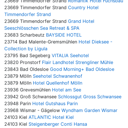
23669 Timmendorfer Strand
Romantik Hotel Fuchsbau
23669 Timmendorfer Strand
Country Hotel
Timmendorfer Strand
23669 Timmendorfer Strand
Grand Hotel
Seeschlösschen Sea Retreat & SPA
23683 Scharbeutz
BAYSIDE HOTEL
23714 Bad Malente-Gremsmühlen
Hotel Dieksee -
Collection by Ligula
23795 Bad Segeberg
VITALIA Seehotel
23820 Pronstorf
Flair Landhotel Strengliner Mühle
23843 Bad Oldesloe
Good Morning+ Bad Oldesloe
23879 Mölln
Seehotel Schwanenhof
23879 Mölln
Hotel Quellenhof Mölln
23936 Grevesmühlen
Hotel am See
23942 Groß Schwansee
Schlossgut Gross Schwansee
23948 Parin
Hotel Gutshaus Parin
23968 Wismar - Gägelow
Wyndham Garden Wismar
24103 Kiel
ATLANTIC Hotel Kiel
24103 Kiel
Steigenberger Conti Hansa