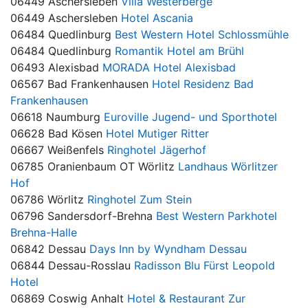
06449 Aschersleben
Villa Westerberge
06449 Aschersleben
Hotel Ascania
06484 Quedlinburg
Best Western Hotel Schlossmühle
06484 Quedlinburg
Romantik Hotel am Brühl
06493 Alexisbad
MORADA Hotel Alexisbad
06567 Bad Frankenhausen
Hotel Residenz Bad
Frankenhausen
06618 Naumburg
Euroville Jugend- und Sporthotel
06628 Bad Kösen
Hotel Mutiger Ritter
06667 Weißenfels
Ringhotel Jägerhof
06785 Oranienbaum OT Wörlitz
Landhaus Wörlitzer
Hof
06786 Wörlitz
Ringhotel Zum Stein
06796 Sandersdorf-Brehna
Best Western Parkhotel
Brehna-Halle
06842 Dessau
Days Inn by Wyndham Dessau
06844 Dessau-Rosslau
Radisson Blu Fürst Leopold
Hotel
06869 Coswig Anhalt
Hotel & Restaurant Zur