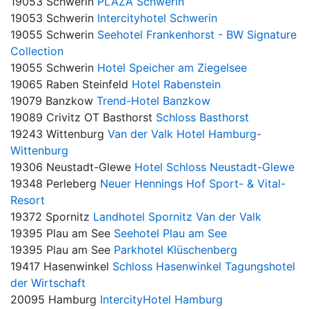
19053 Schwerin
PLAZA Schwerin
19053 Schwerin
Intercityhotel Schwerin
19055 Schwerin
Seehotel Frankenhorst - BW Signature
Collection
19055 Schwerin
Hotel Speicher am Ziegelsee
19065 Raben Steinfeld
Hotel Rabenstein
19079 Banzkow
Trend-Hotel Banzkow
19089 Crivitz OT Basthorst
Schloss Basthorst
19243 Wittenburg
Van der Valk Hotel Hamburg-
Wittenburg
19306 Neustadt-Glewe
Hotel Schloss Neustadt-Glewe
19348 Perleberg
Neuer Hennings Hof Sport- & Vital-
Resort
19372 Spornitz
Landhotel Spornitz Van der Valk
19395 Plau am See
Seehotel Plau am See
19395 Plau am See
Parkhotel Klüschenberg
19417 Hasenwinkel
Schloss Hasenwinkel Tagungshotel
der Wirtschaft
20095 Hamburg
IntercityHotel Hamburg