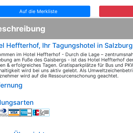
Auf die Merkliste
eschreibung
el Heffterhof, Ihr Tagungshotel in Salzburg
ommen im Hotel Heffterhof - Durch die Lage – zentrumsnah
ung am Fuße des Gaisbergs - ist das Hotel Heffterhof der 
n & erfolgreiches Tagen. Gratisparkplätze für Bus und PKW
altigkeit wird bei uns aktiv gelebt. Als Umweltzeichenbet
znehmer wird auf die Ressourcenschonung geachtet.
fernung
lungsarten