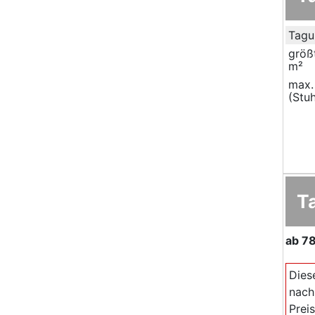
Tagu
größ
m²
max.
(Stuh
T
ab
78
Dies
nach
Prei