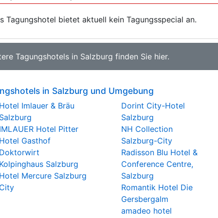
s Tagungshotel bietet aktuell kein Tagungsspecial an.
tere
Tagungshotels in Salzburg
finden Sie
hier
.
ngshotels in Salzburg und Umgebung
Hotel Imlauer & Bräu
Dorint City-Hotel
Salzburg
Salzburg
IMLAUER Hotel Pitter
NH Collection
Hotel Gasthof
Salzburg-City
Doktorwirt
Radisson Blu Hotel &
Kolpinghaus Salzburg
Conference Centre,
Hotel Mercure Salzburg
Salzburg
City
Romantik Hotel Die
Gersbergalm
amadeo hotel