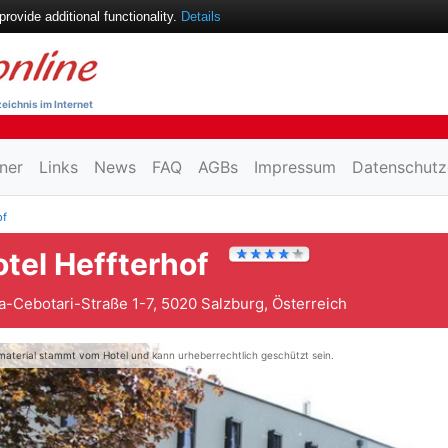
ovide additional functionality.
Details
eichnis im Internet
ner
Links
News
FAQ
AGBs
Impressum
Datenschutz
of
tel Heffterhof
a-Cebotari-Straße 1-7, 5020 Salzburg, Österreich
material stammt vom Hotel und kann urheberrechtlich geschützt sein.