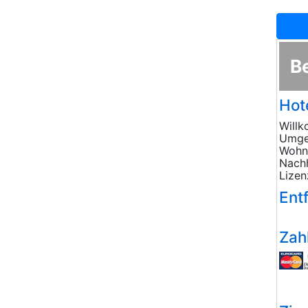
B
Hot
Willk
Umgeb
Wohne
Nachh
Lizen
Ent
Zah