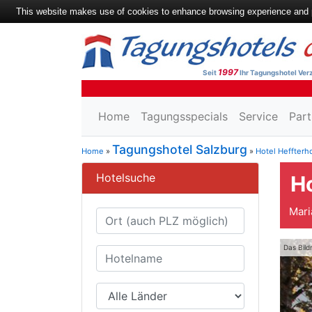
This website makes use of cookies to enhance browsing experience and pr
1997
Seit
Ihr Tagungshotel Verz
Home
Tagungsspecials
Service
Part
Tagungshotel Salzburg
Home
»
»
Hotel Heffterh
Hotelsuche
Ho
Mari
Das Bild