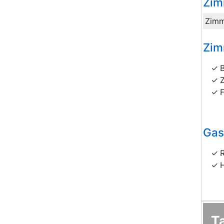
Zim
Zimm
Zim
Gas
T