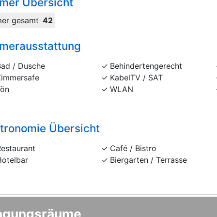
mer Übersicht
er gesamt
42
merausstattung
Bad / Dusche
Behindertengerecht
Zimmersafe
KabelTV / SAT
Fön
WLAN
tronomie Übersicht
Restaurant
Café / Bistro
Hotelbar
Biergarten / Terrasse
agungsräume