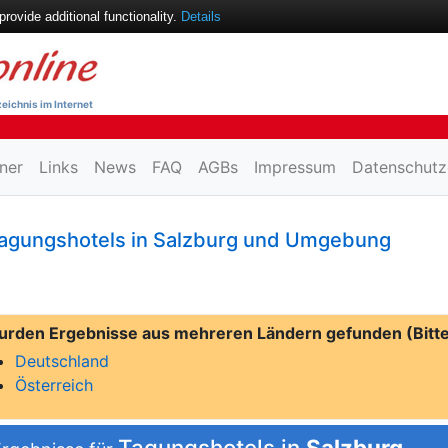
ovide additional functionality.
Details
eichnis im Internet
ner
Links
News
FAQ
AGBs
Impressum
Datenschutz
agungshotels in Salzburg und Umgebung
urden Ergebnisse aus mehreren Ländern gefunden (Bitte
Deutschland
Österreich
Tagungshotels in
Salzburg