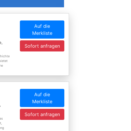
Auf die
Merkliste
e,
Sofort anfragen
chichte
ietet
ne
Auf die
Merkliste
,
Sofort anfragen
as
t,
eng