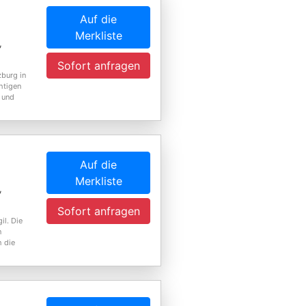
Auf die
Merkliste
,
Sofort anfragen
zburg in
htigen
 und
Auf die
Merkliste
,
Sofort anfragen
il. Die
n
h die