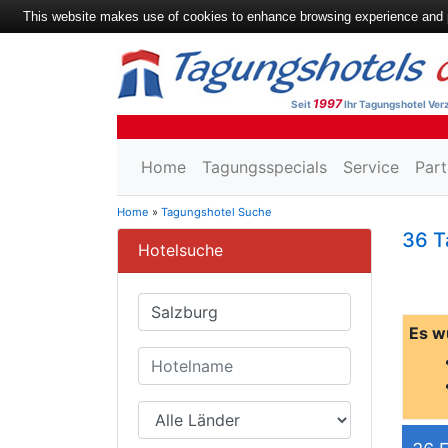
This website makes use of cookies to enhance browsing experience and pr
1997
Seit
Ihr Tagungshotel Verz
Home
Tagungsspecials
Service
Part
Home
»
Tagungshotel Suche
36 T
Hotelsuche
Es w