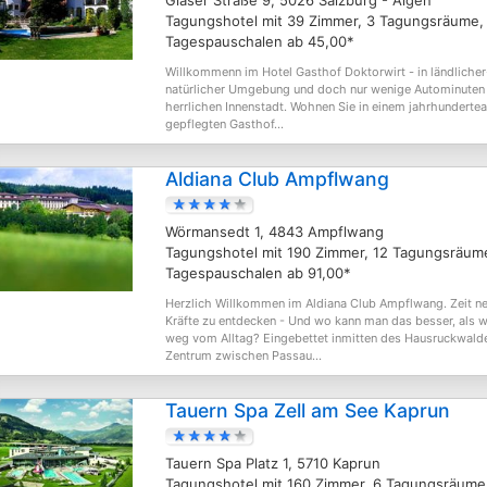
Glaser Straße 9, 5026 Salzburg - Aigen
Tagungshotel mit 39 Zimmer, 3 Tagungsräume,
Tagespauschalen ab 45,00*
Willkommenn im Hotel Gasthof Doktorwirt - in ländlicher
natürlicher Umgebung und doch nur wenige Autominuten
herrlichen Innenstadt. Wohnen Sie in einem jahrhundertea
gepflegten Gasthof...
Aldiana Club Ampflwang
Wörmansedt 1, 4843 Ampflwang
Tagungshotel mit 190 Zimmer, 12 Tagungsräum
Tagespauschalen ab 91,00*
Herzlich Willkommen im Aldiana Club Ampflwang. Zeit n
Kräfte zu entdecken - Und wo kann man das besser, als w
weg vom Alltag? Eingebettet inmitten des Hausruckwald
Zentrum zwischen Passau...
Tauern Spa Zell am See Kaprun
Tauern Spa Platz 1, 5710 Kaprun
Tagungshotel mit 160 Zimmer, 6 Tagungsräume