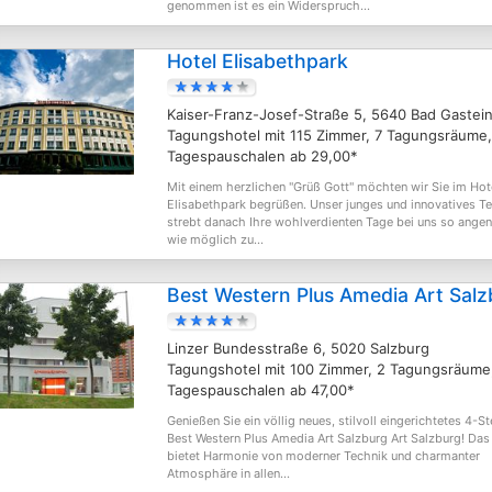
genommen ist es ein Widerspruch...
Hotel Elisabethpark
Kaiser-Franz-Josef-Straße 5, 5640 Bad Gastei
Tagungshotel mit 115 Zimmer, 7 Tagungsräume,
Tagespauschalen ab 29,00*
Mit einem herzlichen "Grüß Gott" möchten wir Sie im Hot
Elisabethpark begrüßen. Unser junges und innovatives T
strebt danach Ihre wohlverdienten Tage bei uns so ang
wie möglich zu...
Best Western Plus Amedia Art Salz
Linzer Bundesstraße 6, 5020 Salzburg
Tagungshotel mit 100 Zimmer, 2 Tagungsräume
Tagespauschalen ab 47,00*
Genießen Sie ein völlig neues, stilvoll eingerichtetes 4-St
Best Western Plus Amedia Art Salzburg Art Salzburg! Das
bietet Harmonie von moderner Technik und charmanter
Atmosphäre in allen...