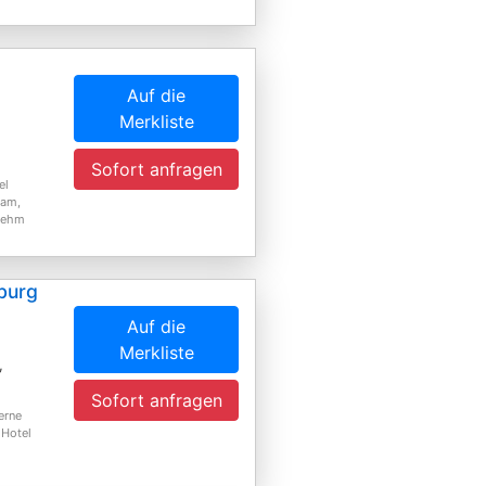
Auf die
n
Merkliste
Sofort anfragen
el
eam,
enehm
burg
Auf die
Merkliste
,
Sofort anfragen
erne
 Hotel