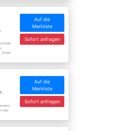
Auf die
Merkliste
,
Sofort anfragen
ourSide
s
. Direkt
Auf die
Merkliste
e,
Sofort anfragen
usiness.
ln des