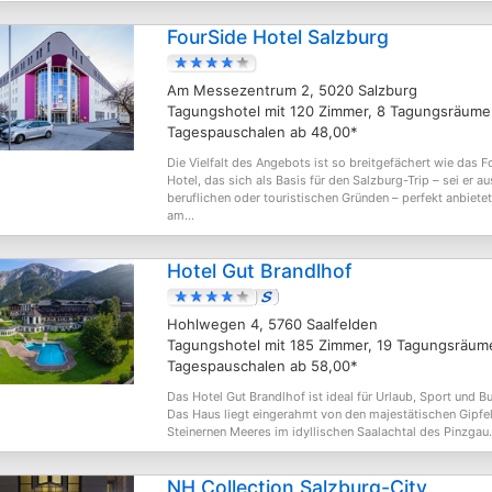
FourSide Hotel Salzburg
Am Messezentrum 2, 5020 Salzburg
Tagungshotel mit 120 Zimmer, 8 Tagungsräume
Tagespauschalen ab 48,00*
Die Vielfalt des Angebots ist so breitgefächert wie das F
Hotel, das sich als Basis für den Salzburg-Trip – sei er au
beruflichen oder touristischen Gründen – perfekt anbietet
am...
Hotel Gut Brandlhof
Hohlwegen 4, 5760 Saalfelden
Tagungshotel mit 185 Zimmer, 19 Tagungsräum
Tagespauschalen ab 58,00*
Das Hotel Gut Brandlhof ist ideal für Urlaub, Sport und B
Das Haus liegt eingerahmt von den majestätischen Gipfe
Steinernen Meeres im idyllischen Saalachtal des Pinzgau.
NH Collection Salzburg-City