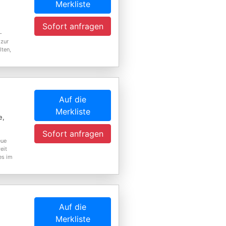
Merkliste
Sofort anfragen
-
 zur
lten,
Auf die
Merkliste
e,
Sofort anfragen
eue
eit
es im
Auf die
Merkliste
,