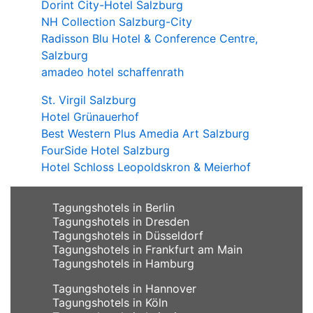
Dorint City-Hotel Salzburg
NH Collection Salzburg-City
Radisson Blu Hotel & Conference Centre,
Salzburg
amadeo hotel schaffenrath
St. Virgil Salzburg
Hotel Grünauerhof
Best Western Plus Amedia Art Salzburg
FourSide Hotel Salzburg
Hotel Schloss Leopoldskron & Meierhof
Tagungshotels in Berlin
Tagungshotels in Dresden
Tagungshotels in Düsseldorf
Tagungshotels in Frankfurt am Main
Tagungshotels in Hamburg
Tagungshotels in Hannover
Tagungshotels in Köln