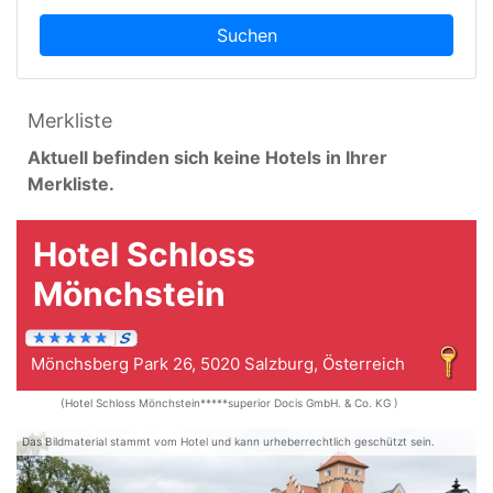
Suchen
Merkliste
Aktuell befinden sich keine Hotels in Ihrer
Merkliste.
Hotel Schloss
Mönchstein
Mönchsberg Park 26, 5020 Salzburg, Österreich
(Hotel Schloss Mönchstein*****superior Docis GmbH. & Co. KG )
Das Bildmaterial stammt vom Hotel und kann urheberrechtlich geschützt sein.