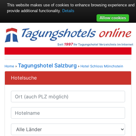
This website makes use of cookies to enhance browsing experience and
provide additional functionality.
Details
Allow cookies
1997
Seit
Ihr Tagungshotel Verzeichnis im Internet
Tagungshotel Salzburg
Home
»
»
Hotel Schloss Mönchstein
Hotelsuche