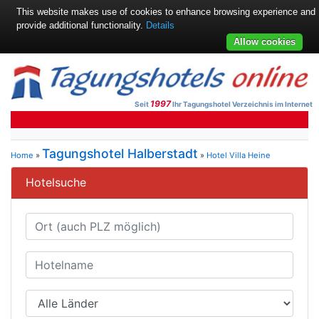
This website makes use of cookies to enhance browsing experience and
provide additional functionality.
Details
Allow cookies
1997
Seit
Ihr Tagungshotel Verzeichnis im Internet
Tagungshotel Halberstadt
Home
»
»
Hotel Villa Heine
Hotelsuche