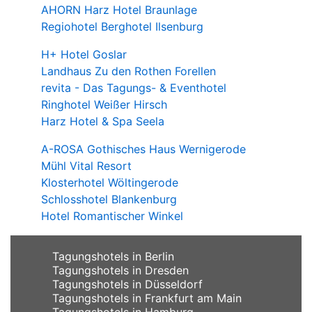
AHORN Harz Hotel Braunlage
Regiohotel Berghotel Ilsenburg
H+ Hotel Goslar
Landhaus Zu den Rothen Forellen
revita - Das Tagungs- & Eventhotel
Ringhotel Weißer Hirsch
Harz Hotel & Spa Seela
A-ROSA Gothisches Haus Wernigerode
Mühl Vital Resort
Klosterhotel Wöltingerode
Schlosshotel Blankenburg
Hotel Romantischer Winkel
Tagungshotels in Berlin
Tagungshotels in Dresden
Tagungshotels in Düsseldorf
Tagungshotels in Frankfurt am Main
Tagungshotels in Hamburg