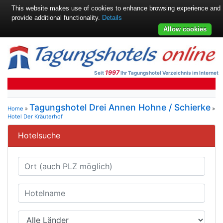
This website makes use of cookies to enhance browsing experience and
provide additional functionality.
Details
Allow cookies
1997
Seit
Ihr Tagungshotel Verzeichnis im Internet
Tagungshotel Drei Annen Hohne / Schierke
Home
»
»
Hotel Der Kräuterhof
Hotelsuche