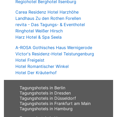
Regiohotel Berghotel Ilsenburg
Carea Residenz Hotel Harzhöhe
Landhaus Zu den Rothen Forellen
revita - Das Tagungs- & Eventhotel
Ringhotel Weißer Hirsch
Harz Hotel & Spa Seela
A-ROSA Gothisches Haus Wernigerode
Victor's Residenz-Hotel Teistungenburg
Hotel Freigeist
Hotel Romantischer Winkel
Hotel Der Kräuterhof
Tagungshotels in Berlin
Tagungshotels in Dresden
Tagungshotels in Düsseldorf
Tagungshotels in Frankfurt am Main
Tagungshotels in Hamburg