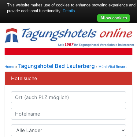
This website makes use of cookies to enhance browsing experience and
provide additional functionality.
Details
Allow cookies
1997
Seit
Ihr Tagungshotel Verzeichnis im Internet
Tagungshotel Bad Lauterberg
Home
»
»
Mühl Vital Resort
Hotelsuche