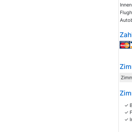
Innen
Flug
Auto
Zah
Zim
Zimm
Zim
I