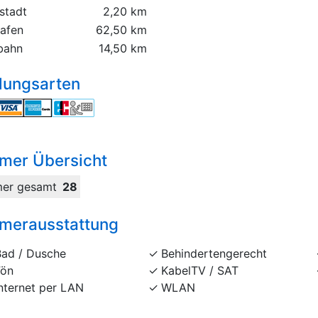
stadt
2,20 km
hafen
62,50 km
bahn
14,50 km
lungsarten
mer Übersicht
er gesamt
28
merausstattung
Bad / Dusche
Behindertengerecht
Fön
KabelTV / SAT
nternet per LAN
WLAN