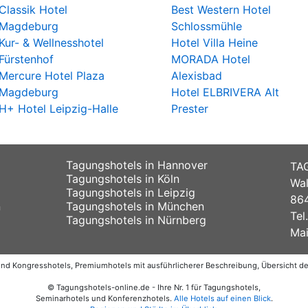
Classik Hotel
Best Western Hotel
Magdeburg
Schlossmühle
Kur- & Wellnesshotel
Hotel Villa Heine
Fürstenhof
MORADA Hotel
Mercure Hotel Plaza
Alexisbad
Magdeburg
Hotel ELBRIVERA Alt
H+ Hotel Leipzig-Halle
Prester
Tagungshotels in Hannover
TA
Tagungshotels in Köln
Wal
Tagungshotels in Leipzig
864
n
Tagungshotels in München
Tel
Tagungshotels in Nürnberg
Mai
 und Kongresshotels, Premiumhotels mit ausführlicherer Beschreibung, Übersicht 
© Tagungshotels-online.de - Ihre Nr. 1 für Tagungshotels,
Seminarhotels und Konferenzhotels.
Alle Hotels auf einen Blick
.