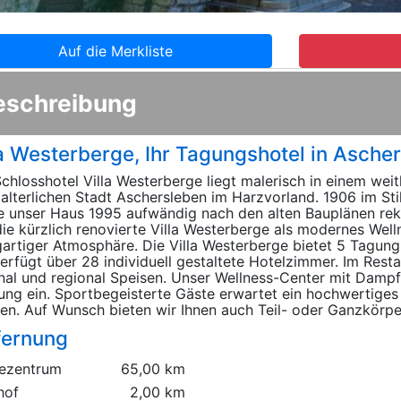
Auf die Merkliste
eschreibung
la Westerberge, Ihr Tagungshotel in Asche
chlosshotel Villa Westerberge liegt malerisch in einem wei
lalterlichen Stadt Aschersleben im Harzvorland. 1906 im Sti
 unser Haus 1995 aufwändig nach den alten Bauplänen reko
die kürzlich renovierte Villa Westerberge als modernes Wel
gartiger Atmosphäre. Die Villa Westerberge bietet 5 Tagun
erfügt über 28 individuell gestaltete Hotelzimmer. Im Resta
nal und regional Speisen. Unser Wellness-Center mit Damp
ung ein. Sportbegeisterte Gäste erwartet ein hochwertige
en. Auf Wunsch bieten wir Ihnen auch Teil- oder Ganzkörp
fernung
ezentrum
65,00 km
hof
2,00 km