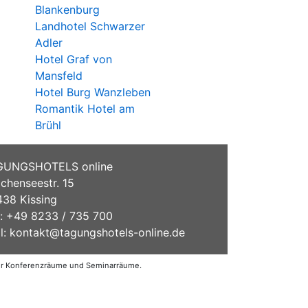
Blankenburg
Landhotel Schwarzer
Adler
Hotel Graf von
Mansfeld
Hotel Burg Wanzleben
Romantik Hotel am
Brühl
GUNGSHOTELS online
chenseestr. 15
38 Kissing
.: +49 8233 / 735 700
l:
kontakt@tagungshotels-online.de
der Konferenzräume und Seminarräume.