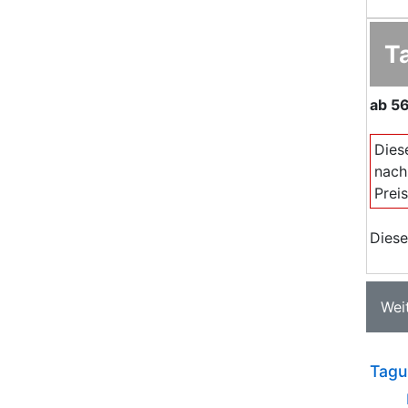
T
ab
56
Dies
nach
Prei
Diese
Wei
Tagu