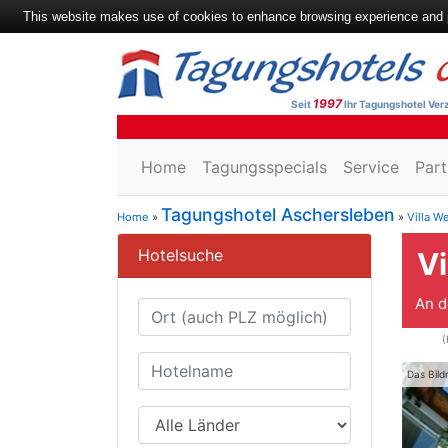
This website makes use of cookies to enhance browsing experience and pr
1997
Seit
Ihr Tagungshotel Verz
Home
Tagungsspecials
Service
Part
Tagungshotel Aschersleben
Home
»
»
Villa W
Hotelsuche
Vi
An d
(
Das Bild