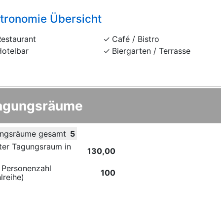
tronomie Übersicht
Restaurant
Café / Bistro
Hotelbar
Biergarten / Terrasse
agungsräume
ngsräume gesamt
5
ter Tagungsraum in
130,00
 Personenzahl
100
lreihe)