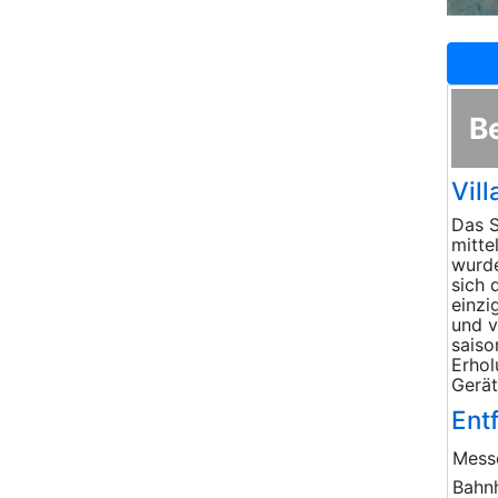
B
Vil
Das S
mitte
wurde
sich 
einzi
und v
saiso
Erhol
Gerät
Ent
Mess
Bahn