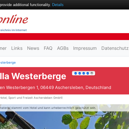
ovide additional functionality.
Details
eichnis im Internet
ner
Links
News
FAQ
AGBs
Impressum
Datenschutz
esterberge
lla Westerberge
en Westerbergen 1, 06449 Aschersleben, Deutschland
Hotel, Sport und Freizeit Aschersleben GmbH)
material stammt vom Hotel und kann urheberrechtlich geschützt sein.