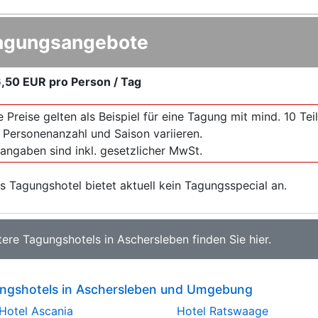
agungsangebote
,50 EUR
pro Person / Tag
e Preise gelten als Beispiel für eine Tagung mit mind. 10 T
 Personenanzahl und Saison variieren.
sangaben sind inkl. gesetzlicher MwSt.
s Tagungshotel bietet aktuell kein Tagungsspecial an.
tere
Tagungshotels in Aschersleben
finden Sie
hier
.
ngshotels in Aschersleben und Umgebung
Hotel Ascania
Hotel Ratswaage