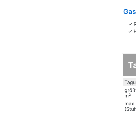
Gas
T
Tagu
größ
m²
max.
(Stuh