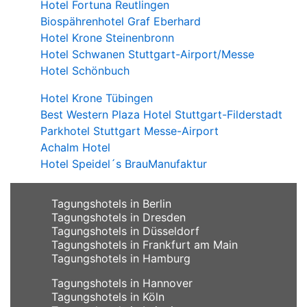
Hotel Fortuna Reutlingen
Biospährenhotel Graf Eberhard
Hotel Krone Steinenbronn
Hotel Schwanen Stuttgart-Airport/Messe
Hotel Schönbuch
Hotel Krone Tübingen
Best Western Plaza Hotel Stuttgart-Filderstadt
Parkhotel Stuttgart Messe-Airport
Achalm Hotel
Hotel Speidel´s BrauManufaktur
Tagungshotels in Berlin
Tagungshotels in Dresden
Tagungshotels in Düsseldorf
Tagungshotels in Frankfurt am Main
Tagungshotels in Hamburg
Tagungshotels in Hannover
Tagungshotels in Köln