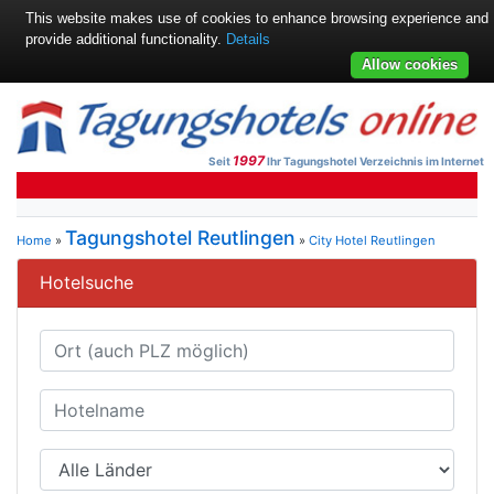
This website makes use of cookies to enhance browsing experience and
provide additional functionality.
Details
Allow cookies
1997
Seit
Ihr Tagungshotel Verzeichnis im Internet
Tagungshotel Reutlingen
Home
»
»
City Hotel Reutlingen
Hotelsuche