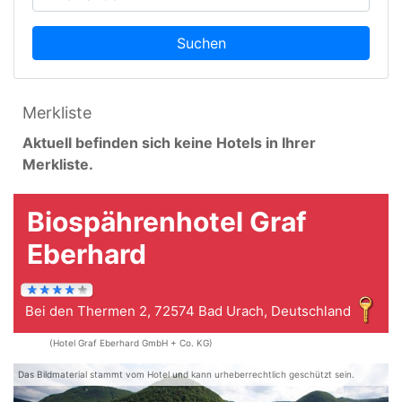
Suchen
Merkliste
Aktuell befinden sich keine Hotels in Ihrer
Merkliste.
Biospährenhotel Graf
Eberhard
Bei den Thermen 2, 72574 Bad Urach, Deutschland
(Hotel Graf Eberhard GmbH + Co. KG)
Das Bildmaterial stammt vom Hotel und kann urheberrechtlich geschützt sein.