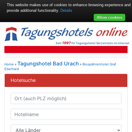
This website makes use of cookies to enhance browsing experience and
provide additional functionality.
Details
Allow cookies
1997
Seit
Ihr Tagungshotel Verzeichnis im Internet
Tagungshotel Bad Urach
Home
»
»
Biospährenhotel Graf
Eberhard
Hotelsuche