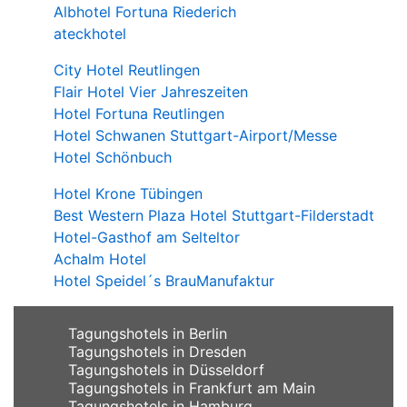
Albhotel Fortuna Riederich
ateckhotel
City Hotel Reutlingen
Flair Hotel Vier Jahreszeiten
Hotel Fortuna Reutlingen
Hotel Schwanen Stuttgart-Airport/Messe
Hotel Schönbuch
Hotel Krone Tübingen
Best Western Plaza Hotel Stuttgart-Filderstadt
Hotel-Gasthof am Selteltor
Achalm Hotel
Hotel Speidel´s BrauManufaktur
Tagungshotels in Berlin
Tagungshotels in Dresden
Tagungshotels in Düsseldorf
Tagungshotels in Frankfurt am Main
Tagungshotels in Hamburg