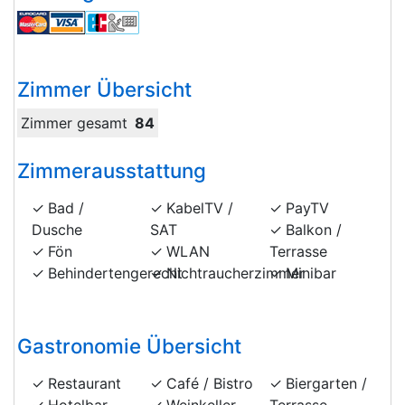
Zimmer Übersicht
Zimmer gesamt
84
Zimmerausstattung
Bad /
KabelTV /
PayTV
Dusche
SAT
Balkon /
Fön
WLAN
Terrasse
Behindertengerecht
Nichtraucherzimmer
Minibar
Gastronomie Übersicht
Restaurant
Café / Bistro
Biergarten /
Hotelbar
Weinkeller
Terrasse