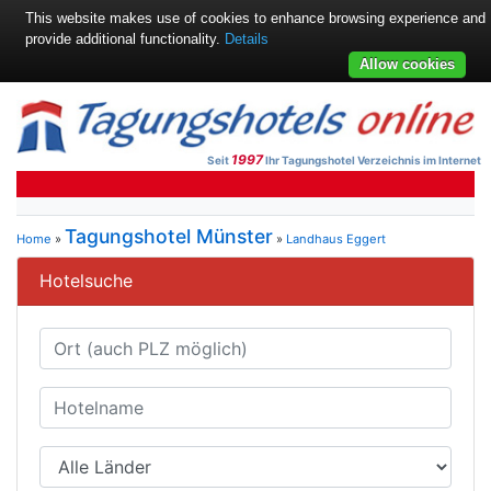
This website makes use of cookies to enhance browsing experience and
provide additional functionality.
Details
Allow cookies
1997
Seit
Ihr Tagungshotel Verzeichnis im Internet
Tagungshotel Münster
Home
»
»
Landhaus Eggert
Hotelsuche