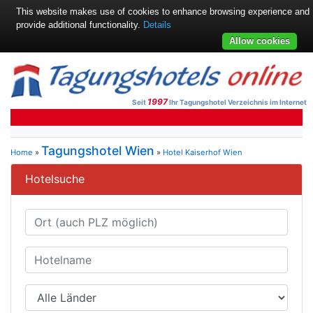
This website makes use of cookies to enhance browsing experience and
provide additional functionality.
Details
Allow cookies
1997
Seit
Ihr Tagungshotel Verzeichnis im Internet
Tagungshotel Wien
Home
»
»
Hotel Kaiserhof Wien
Hotelsuche