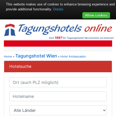
This website makes use of cookies to enhance browsing experience and
provide additional functionality.
Details
Allow cookies
1997
Seit
Ihr Tagungshotel Verzeichnis im Internet
Tagungshotel Wien
Home
»
»
Hotel Ambassador
Hotelsuche