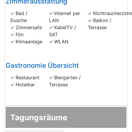
Zimmerausstattung
Bad /
Internet per
Nichtraucherzim
Dusche
LAN
Balkon /
Zimmersafe
KabelTV /
Terrasse
Fön
SAT
Klimaanlage
WLAN
Gastronomie Übersicht
Restaurant
Biergarten /
Hotelbar
Terrasse
Tagungsräume