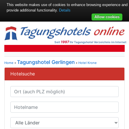
This website makes use of cookies to enhance browsing experience and
provide additional functionality.
Details
Allow cookies
1997
Seit
Ihr Tagungshotel Verzeichnis im Internet
Tagungshotel Gerlingen
Home
»
»
Hotel Krone
Hotelsuche