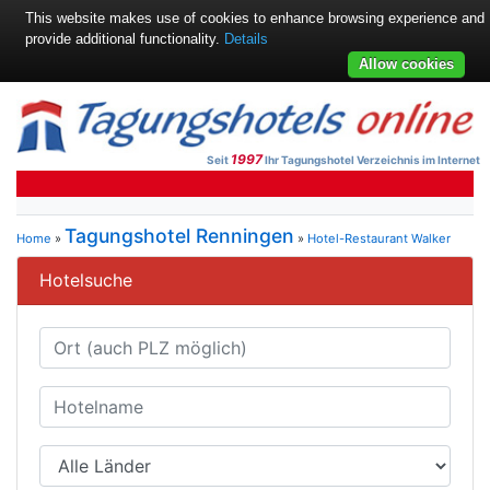
This website makes use of cookies to enhance browsing experience and
provide additional functionality.
Details
Allow cookies
1997
Seit
Ihr Tagungshotel Verzeichnis im Internet
Tagungshotel Renningen
Home
»
»
Hotel-Restaurant Walker
Hotelsuche