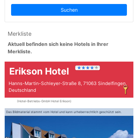
Suchen
Merkliste
Aktuell befinden sich keine Hotels in Ihrer
Merkliste.
Erikson Hotel
Hanns-Martin-Schleyer-Straße 8, 71063 Sindelfingen,
Deutschland
(Hotel-Betriebs-GmbH Hotel Erikson)
Das Bildmaterial stammt vom Hotel und kann urheberrechtlich geschützt sein.