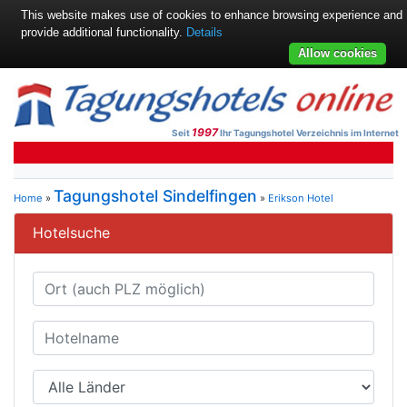
This website makes use of cookies to enhance browsing experience and
provide additional functionality.
Details
Allow cookies
1997
Seit
Ihr Tagungshotel Verzeichnis im Internet
Tagungshotel Sindelfingen
Home
»
»
Erikson Hotel
Hotelsuche