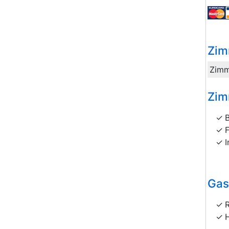
Zim
Zimm
Zim
I
Gas