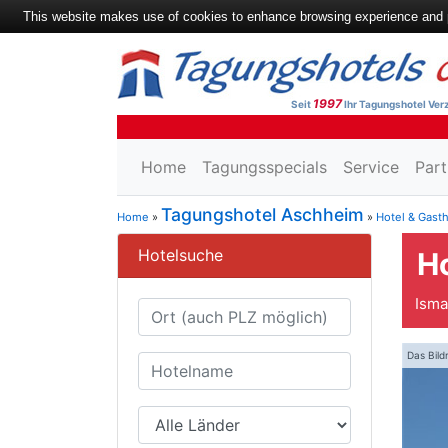
This website makes use of cookies to enhance browsing experience and pr
1997
Seit
Ihr Tagungshotel Verz
Home
Tagungsspecials
Service
Part
Tagungshotel Aschheim
Home
»
»
Hotel & Gast
Hotelsuche
H
Isma
Das Bild