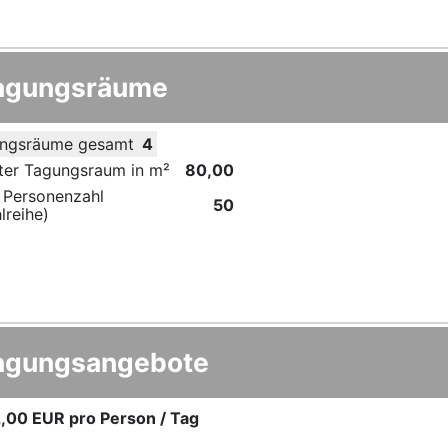
agungsräume
ngsräume gesamt
4
ter Tagungsraum in m²
80,00
 Personenzahl
50
lreihe)
agungsangebote
,00 EUR
pro Person / Tag