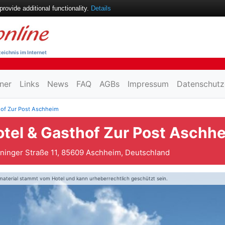
ovide additional functionality.
Details
eichnis im Internet
ner
Links
News
FAQ
AGBs
Impressum
Datenschutz
hof Zur Post Aschheim
otel & Gasthof Zur Post Aschh
ninger Straße 11, 85609 Aschheim, Deutschland
material stammt vom Hotel und kann urheberrechtlich geschützt sein.