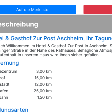
Auf die Merkliste
eschreibung
el & Gasthof Zur Post Aschheim, Ihr Tagu
ich Willkommen im
Hotel & Gasthof Zur Post in Aschheim. S
inger Straße in der Nähe des Rathauses. Behagliche Atmosp
ufenthalt in unserem Haus wird Ihnen sicher gefallen.
fernung
ezentrum
3,00 km
hof
15,00 km
stadt
12,00 km
hafen
25,00 km
bahn
1,50 km
lungsarten