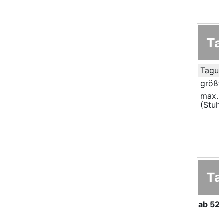
T
Tagu
größ
max.
(Stuh
T
ab
52