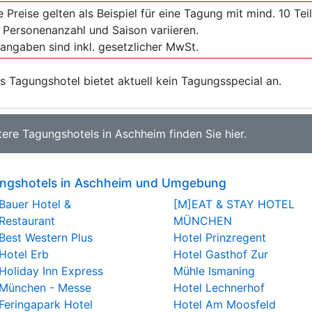
e Preise gelten als Beispiel für eine Tagung mit mind. 10 T
 Personenanzahl und Saison variieren.
sangaben sind inkl. gesetzlicher MwSt.
s Tagungshotel bietet aktuell kein Tagungsspecial an.
tere
Tagungshotels in Aschheim
finden Sie
hier
.
ngshotels in Aschheim und Umgebung
Bauer Hotel &
[M]EAT & STAY HOTEL
Restaurant
MÜNCHEN
Best Western Plus
Hotel Prinzregent
Hotel Erb
Hotel Gasthof Zur
Holiday Inn Express
Mühle Ismaning
München - Messe
Hotel Lechnerhof
Feringapark Hotel
Hotel Am Moosfeld