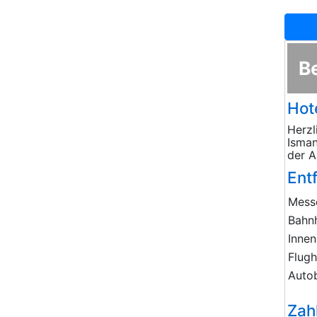
B
Hot
Herzl
Isman
der A
Ent
Mess
Bahn
Innen
Flug
Auto
Zah