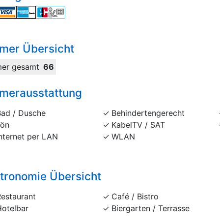
mer Übersicht
er gesamt
66
merausstattung
Bad / Dusche
Behindertengerecht
Fön
KabelTV / SAT
nternet per LAN
WLAN
tronomie Übersicht
Restaurant
Café / Bistro
Hotelbar
Biergarten / Terrasse