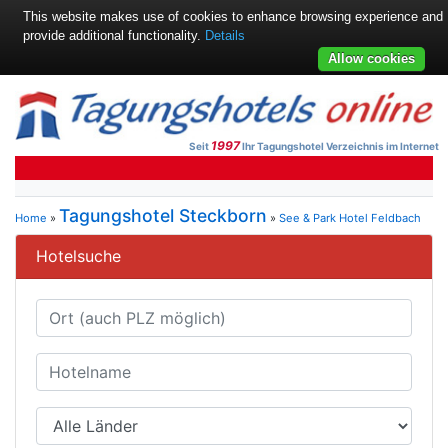
This website makes use of cookies to enhance browsing experience and
provide additional functionality.
Details
Allow cookies
1997
Seit
Ihr Tagungshotel Verzeichnis im Internet
Tagungshotel Steckborn
Home
»
»
See & Park Hotel Feldbach
Hotelsuche