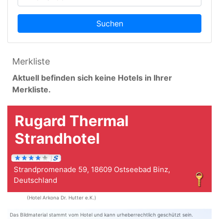
Suchen
Merkliste
Aktuell befinden sich keine Hotels in Ihrer
Merkliste.
Rugard Thermal
Strandhotel
Strandpromenade 59, 18609 Ostseebad Binz,
Deutschland
(Hotel Arkona Dr. Hutter e.K.)
Das Bildmaterial stammt vom Hotel und kann urheberrechtlich geschützt sein.