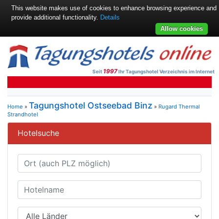
This website makes use of cookies to enhance browsing experience and
provide additional functionality.
Details
Allow cookies
1997
Seit
Ihr Tagungshotel Verzeichnis im Internet
Tagungshotel Ostseebad Binz
Home
»
»
Rugard Thermal
Strandhotel
Hotelsuche