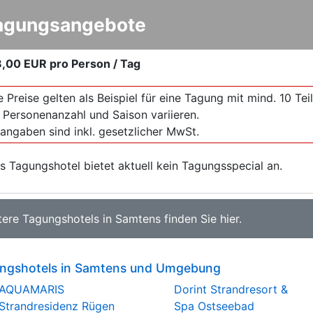
agungsangebote
8,00 EUR
pro Person / Tag
e Preise gelten als Beispiel für eine Tagung mit mind. 10 T
 Personenanzahl und Saison variieren.
sangaben sind inkl. gesetzlicher MwSt.
s Tagungshotel bietet aktuell kein Tagungsspecial an.
tere
Tagungshotels in Samtens
finden Sie
hier
.
ngshotels in Samtens und Umgebung
AQUAMARIS
Dorint Strandresort &
Strandresidenz Rügen
Spa Ostseebad