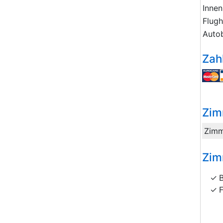
Innen
Flug
Auto
Zah
Zim
Zimm
Zim