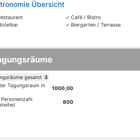
tronomie Übersicht
Restaurant
Café / Bistro
Hotelbar
Biergarten / Terrasse
agungsräume
ngsräume gesamt
3
ter Tagungsraum in
1000,00
 Personenzahl
800
lreihe)