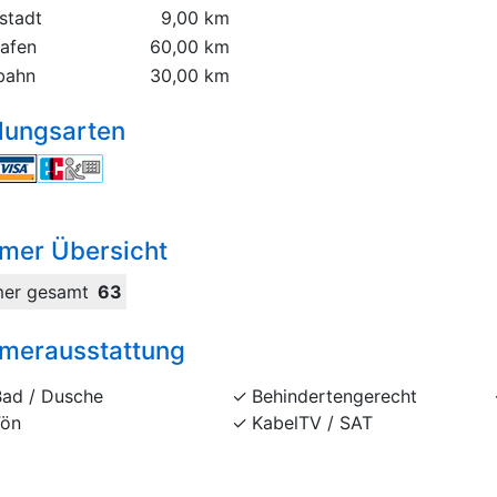
stadt
9,00 km
hafen
60,00 km
bahn
30,00 km
lungsarten
mer Übersicht
er gesamt
63
merausstattung
Bad / Dusche
Behindertengerecht
Fön
KabelTV / SAT