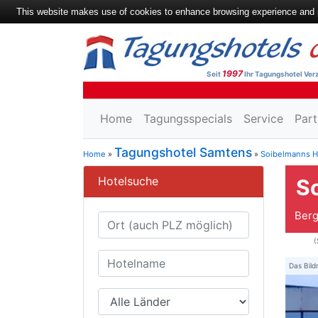
This website makes use of cookies to enhance browsing experience and pr
1997
Seit
Ihr Tagungshotel Verz
Home
Tagungsspecials
Service
Part
Tagungshotel Samtens
Home
»
»
Soibelmanns H
Hotelsuche
S
Berg
(
Das Bild