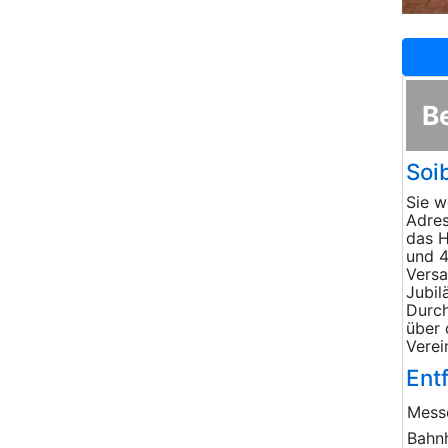
B
Soi
Sie w
Adres
das H
und 4
Versa
Jubil
Durch
über 
Verei
Ent
Mess
Bahn