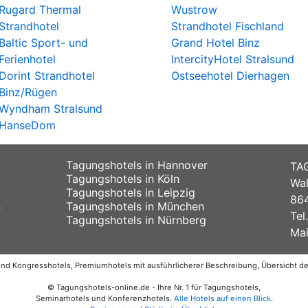
Rugard Thermal
Wustrow
Strandhotel
Strandhotel Fischland
Baltic Sport- und
Grand Hotel Binz
Ferienhotel
IntercityHotel Stralsund
Dorint Strandhotel
Ostseehotel Dierhagen
Binz/Rügen
Wyndham Stralsund
HanseDom
Tagungshotels in Hannover
TA
Tagungshotels in Köln
Wal
Tagungshotels in Leipzig
864
n
Tagungshotels in München
Tel
Tagungshotels in Nürnberg
Mai
 und Kongresshotels, Premiumhotels mit ausführlicherer Beschreibung, Übersicht 
© Tagungshotels-online.de - Ihre Nr. 1 für Tagungshotels,
Seminarhotels und Konferenzhotels.
Alle Hotels auf einen Blick
.