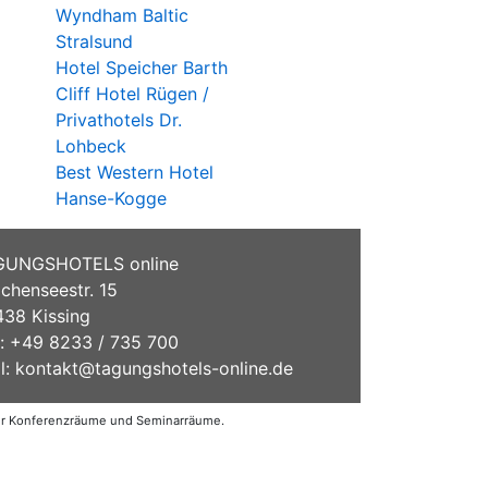
Wyndham Baltic
Stralsund
Hotel Speicher Barth
Cliff Hotel Rügen /
Privathotels Dr.
Lohbeck
Best Western Hotel
Hanse-Kogge
GUNGSHOTELS online
chenseestr. 15
38 Kissing
.: +49 8233 / 735 700
l:
kontakt@tagungshotels-online.de
der Konferenzräume und Seminarräume.