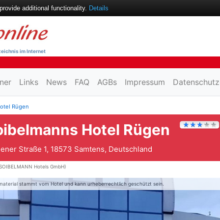
ovide additional functionality.
Details
eichnis im Internet
ner
Links
News
FAQ
AGBs
Impressum
Datenschutz
otel Rügen
oibelmanns Hotel Rügen
ener Straße 1, 18573 Samtens, Deutschland
SOIBELMANN Hotels GmbH)
material stammt vom Hotel und kann urheberrechtlich geschützt sein.