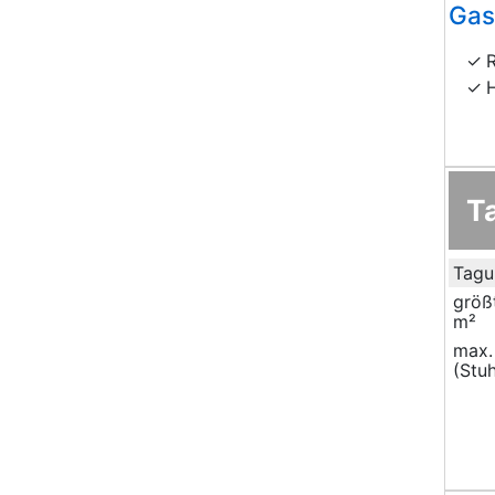
Gas
T
Tagu
größ
m²
max.
(Stuh