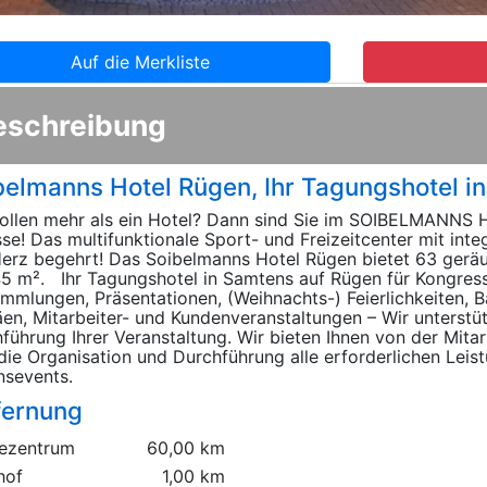
Auf die Merkliste
eschreibung
belmanns Hotel Rügen, Ihr Tagungshotel i
ollen mehr als ein Hotel? Dann sind Sie im SOIBELMANNS H
se! Das multifunktionale Sport- und Freizeitcenter mit inte
erz begehrt! Das Soibelmanns Hotel Rügen bietet 63 ger
5 m². Ihr Tagungshotel in Samtens auf Rügen für Kongress
mmlungen, Präsentationen, (Weihnachts-) Feierlichkeiten, B
äen, Mitarbeiter- und Kundenveranstaltungen – Wir unterstü
führung Ihrer Veranstaltung. Wir bieten Ihnen von der Mita
die Organisation und Durchführung alle erforderlichen Leis
nsevents.
fernung
ezentrum
60,00 km
hof
1,00 km