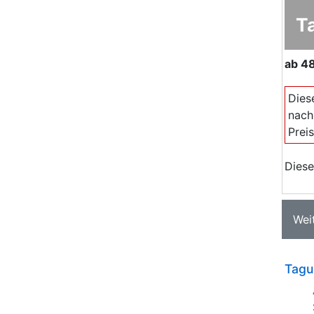
T
ab
4
Dies
nach
Prei
Diese
Wei
Tagu