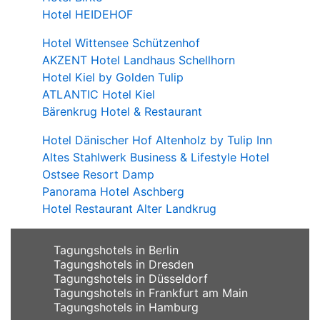
Hotel HEIDEHOF
Hotel Wittensee Schützenhof
AKZENT Hotel Landhaus Schellhorn
Hotel Kiel by Golden Tulip
ATLANTIC Hotel Kiel
Bärenkrug Hotel & Restaurant
Hotel Dänischer Hof Altenholz by Tulip Inn
Altes Stahlwerk Business & Lifestyle Hotel
Ostsee Resort Damp
Panorama Hotel Aschberg
Hotel Restaurant Alter Landkrug
Tagungshotels in Berlin
Tagungshotels in Dresden
Tagungshotels in Düsseldorf
Tagungshotels in Frankfurt am Main
Tagungshotels in Hamburg