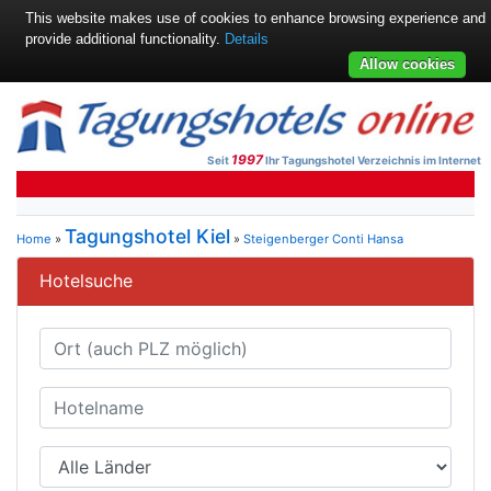
This website makes use of cookies to enhance browsing experience and
provide additional functionality.
Details
Allow cookies
1997
Seit
Ihr Tagungshotel Verzeichnis im Internet
Tagungshotel Kiel
Home
»
»
Steigenberger Conti Hansa
Hotelsuche