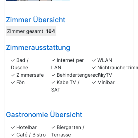
Zimmer Übersicht
Zimmer gesamt
164
Zimmerausstattung
Bad /
Internet per
WLAN
Dusche
LAN
Nichtraucherzim
Zimmersafe
Behindertengerecht
PayTV
Fön
KabelTV /
Minibar
SAT
Gastronomie Übersicht
Hotelbar
Biergarten /
Café / Bistro
Terrasse