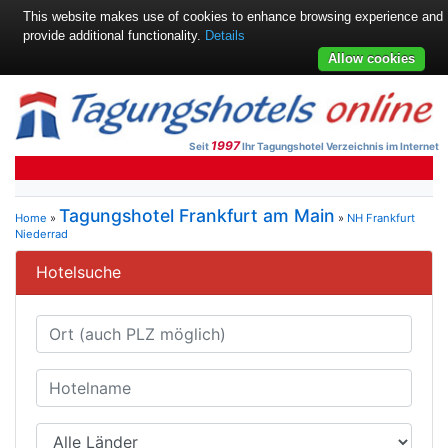
This website makes use of cookies to enhance browsing experience and
provide additional functionality.
Details
Allow cookies
1997
Seit
Ihr Tagungshotel Verzeichnis im Internet
Tagungshotel Frankfurt am Main
Home
»
»
NH Frankfurt
Niederrad
Hotelsuche