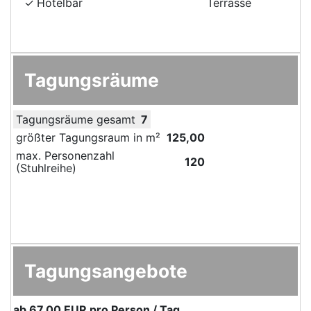
Hotelbar
Terrasse
Tagungsräume
Tagungsräume gesamt
7
größter Tagungsraum in m²
125,00
max. Personenzahl
120
(Stuhlreihe)
Tagungsangebote
ab
67,00 EUR
pro Person / Tag