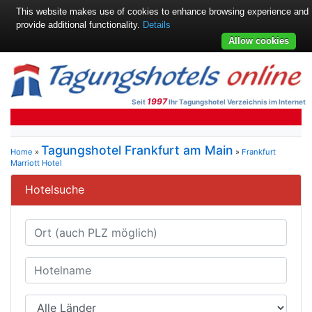
This website makes use of cookies to enhance browsing experience and
provide additional functionality.
Details
Allow cookies
1997
Seit
Ihr Tagungshotel Verzeichnis im Internet
Tagungshotel Frankfurt am Main
Home
»
»
Frankfurt
Marriott Hotel
Hotelsuche