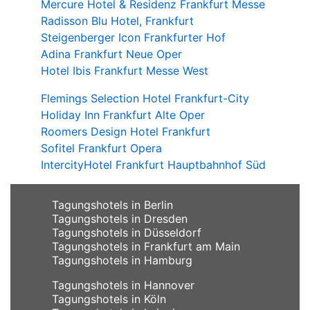
Mercure Hotel & Residenz Frankfurt Messe
Radisson Blu Hotel, Frankfurt
Steigenberger Icon Frankfurter Hof
Adina Frankfurt Neue Oper
Hotel Ibis Frankfurt Messe West
Flemings Selection Hotel Frankfurt-City
Holiday Inn Frankfurt Alte Oper
Roomers Design Hotel Frankfurt
Sofitel Frankfurt Opera
IntercityHotel Frankfurt Hauptbahnhof Süd
Tagungshotels in Berlin
Tagungshotels in Dresden
Tagungshotels in Düsseldorf
Tagungshotels in Frankfurt am Main
Tagungshotels in Hamburg
Tagungshotels in Hannover
Tagungshotels in Köln