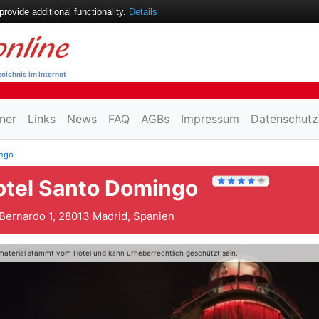
ovide additional functionality.
Details
eichnis im Internet
ner
Links
News
FAQ
AGBs
Impressum
Datenschutz
ingo
otel Santo Domingo
Bernardo 1, 28013 Madrid, Spanien
material stammt vom Hotel und kann urheberrechtlich geschützt sein.