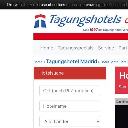
This website makes use of cookies to enhance browsing experience and pr
1997
Seit
Ihr Tagungshotel Verz
Home
Tagungsspecials
Service
Part
Tagungshotel Madrid
Home
»
»
Hotel Santo Dom
Hotelsuche
H
San 
Das Bild