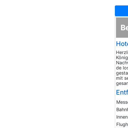
B
Hot
Herzl
König
Nachw
de lo
gesta
mit s
gesam
Ent
Mess
Bahn
Innen
Flug