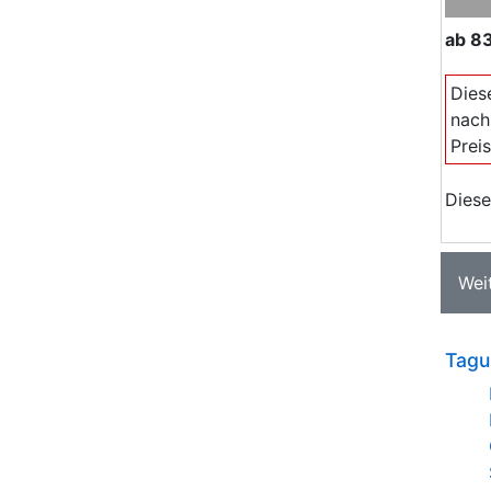
ab
8
Dies
nach
Prei
Diese
Wei
Tagu