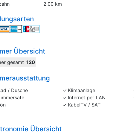
bahn
2,00 km
lungsarten
mer Übersicht
er gesamt
120
merausstattung
Bad / Dusche
Klimaanlage
Zimmersafe
Internet per LAN
Fön
KabelTV / SAT
tronomie Übersicht