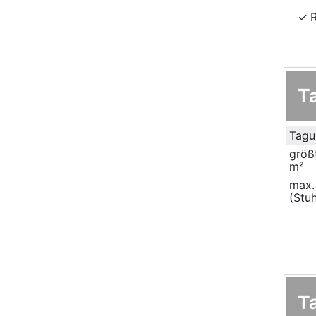
T
Tagu
größ
m²
max.
(Stuh
T