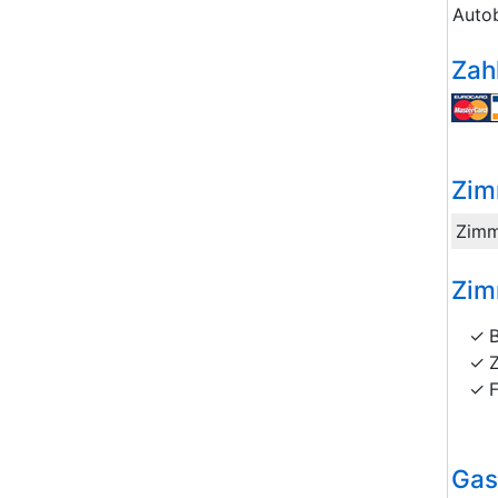
Auto
Zah
Zim
Zimm
Zim
Gas