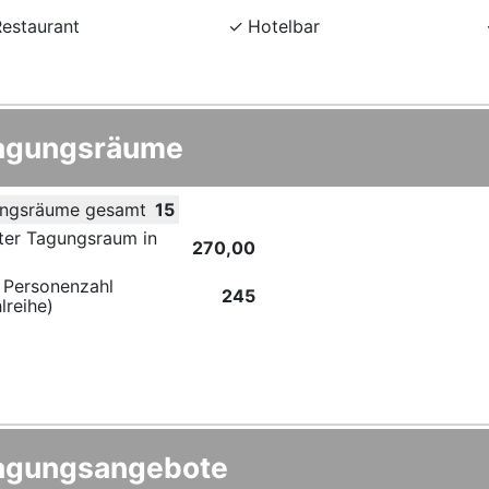
Restaurant
Hotelbar
agungsräume
ngsräume gesamt
15
ter Tagungsraum in
270,00
 Personenzahl
245
lreihe)
agungsangebote