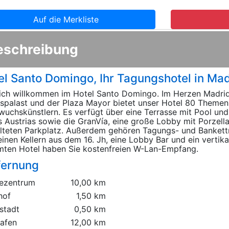
Auf die Merkliste
eschreibung
el Santo Domingo, Ihr Tagungshotel in Mad
ich willkommen im Hotel Santo Domingo. Im Herzen Madrid
spalast und der Plaza Mayor bietet unser Hotel 80 Them
uchskünstlern. Es verfügt über eine Terrasse mit Pool und 
s Austrias sowie die GranVía, eine große Lobby mit Porzell
lteten Parkplatz. Außerdem gehören Tagungs- und Bankett
einen Kellern aus dem 16. Jh, eine Lobby Bar und ein vertik
ten Hotel haben Sie kostenfreien W-Lan-Empfang.
fernung
ezentrum
10,00 km
hof
1,50 km
stadt
0,50 km
hafen
12,00 km