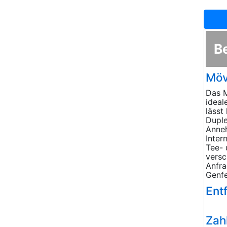
B
Möv
Das M
ideal
lässt
Duple
Anneh
Inter
Tee- 
versc
Anfra
Genfe
Ent
Zah