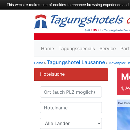
This website makes use of cookies to enhance browsing experience and pr
1997
Seit
Ihr Tagungshotel Verz
Home
Tagungsspecials
Service
Part
Tagungshotel Lausanne
Home
»
»
Mövenpick Ho
Hotelsuche
M
4, A
Das Bild