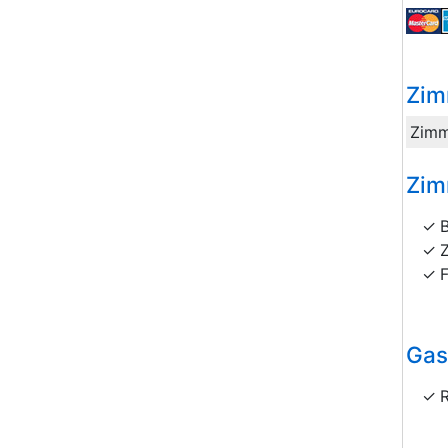
Zim
Zimm
Zim
Gas