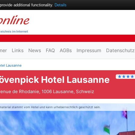
ovide additional functionality.
Details
eichnis im Internet
ner
Links
News
FAQ
AGBs
Impressum
Datenschutz
tel Lausanne
övenpick Hotel Lausanne
venue de Rhodanie, 1006 Lausanne, Schweiz
material stammt vom Hotel und kann urheberrechtlich geschützt sein.