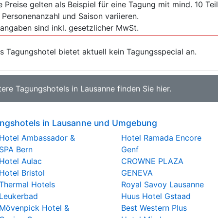
e Preise gelten als Beispiel für eine Tagung mit mind. 10 T
 Personenanzahl und Saison variieren.
sangaben sind inkl. gesetzlicher MwSt.
s Tagungshotel bietet aktuell kein Tagungsspecial an.
tere
Tagungshotels in Lausanne
finden Sie
hier
.
ngshotels in Lausanne und Umgebung
Hotel Ambassador &
Hotel Ramada Encore
SPA Bern
Genf
Hotel Aulac
CROWNE PLAZA
Hotel Bristol
GENEVA
Thermal Hotels
Royal Savoy Lausanne
Leukerbad
Huus Hotel Gstaad
Mövenpick Hotel &
Best Western Plus