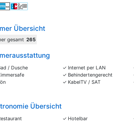
mer Übersicht
er gesamt
265
merausstattung
Bad / Dusche
Internet per LAN
Zimmersafe
Behindertengerecht
Fön
KabelTV / SAT
tronomie Übersicht
Restaurant
Hotelbar