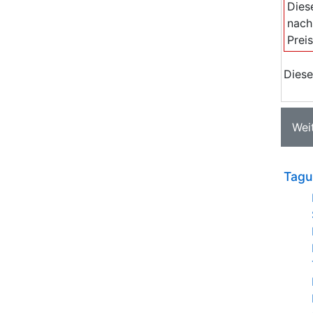
Dies
nach
Prei
Diese
Wei
Tagu