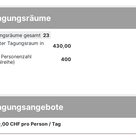
agungsräume
ngsräume gesamt
23
ter Tagungsraum in
430,00
 Personenzahl
400
lreihe)
agungsangebote
,00 CHF
pro Person / Tag