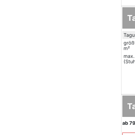
T
Tagu
größ
m²
max.
(Stuh
T
ab
79