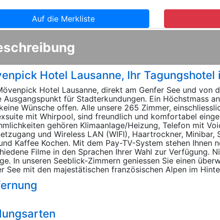
Auf die Merkliste
eschreibung
enpick Hotel Lausanne, Ihr Tagungshotel 
övenpick Hotel Lausanne, direkt am Genfer See und von d
e Ausgangspunkt für Stadterkundungen. Ein Höchstmass an
 keine Wünsche offen. Alle unsere 265 Zimmer, einschliessli
xsuite mit Whirpool, sind freundlich und komfortabel einge
mlichkeiten gehören Klimaanlage/Heizung, Telefon mit Voi
netzugang und Wireless LAN (WIFI), Haartrockner, Minibar,
und Kaffee Kochen. Mit dem Pay-TV-System stehen Ihnen
hiedene Filme in den Sprachen Ihrer Wahl zur Verfügung. 
ge. In unseren Seeblick-Zimmern geniessen Sie einen überw
r See mit den majestätischen französischen Alpen im Hinte
fernung
lungsarten