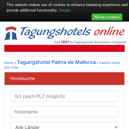
This website makes use of cookies to enhance browsing experience and
provide additional functionality.
Details
Allow cookies
1997
Seit
Ihr Tagungshotel Verzeichnis im Internet
Tagungshotel Palma de Mallorca
Home
»
»
Castillo Hotel
Son Vida
Hotelsuche