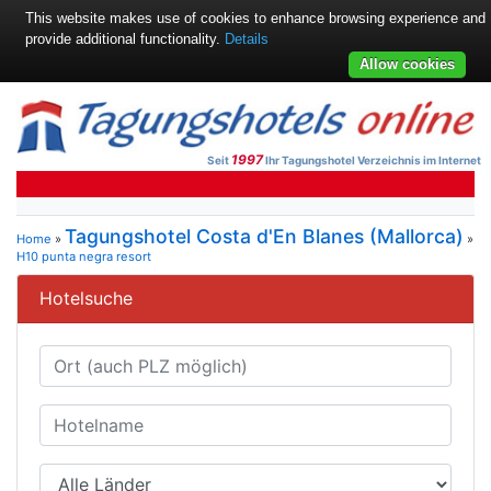
This website makes use of cookies to enhance browsing experience and
provide additional functionality.
Details
Allow cookies
1997
Seit
Ihr Tagungshotel Verzeichnis im Internet
Tagungshotel Costa d'En Blanes (Mallorca)
Home
»
»
H10 punta negra resort
Hotelsuche