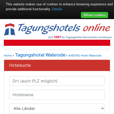
This website makes use of cookies to enhance browsing experience and
provide additional functionality.
Details
Allow cookies
1997
Seit
Ihr Tagungshotel Verzeichnis im Internet
Tagungshotel Walsrode
Home
»
»
ANDERS Hotel Walsrode
Hotelsuche