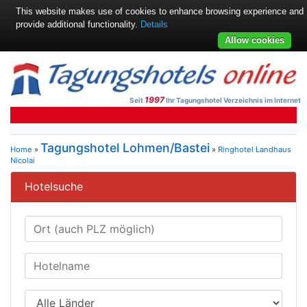
This website makes use of cookies to enhance browsing experience and
provide additional functionality.
Details
Allow cookies
1997
Seit
Ihr Tagungshotel Verzeichnis im Internet
Tagungshotel Lohmen/Bastei
Home
»
»
Ringhotel Landhaus
Nicolai
Hotelsuche