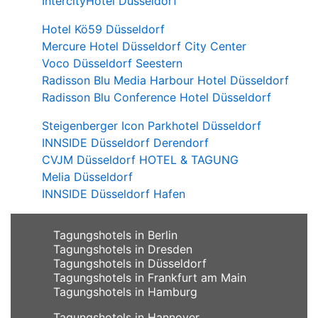
IntercityHotel Düsseldorf
Hotel Kö59 Düsseldorf
Mercure Hotel Düsseldorf City Center
Voco Düsseldorf Seestern
Radisson Blu Media Harbour Hotel Düsseldorf
Radisson Blu Conference Hotel Düsseldorf
Steigenberger Icon Parkhotel Düsseldorf
INNSIDE Düsseldorf Derendorf
CVJM Düsseldorf HOTEL & TAGUNG
Melia Düsseldorf
INNSIDE Düsseldorf Hafen
Tagungshotels in Berlin
Tagungshotels in Dresden
Tagungshotels in Düsseldorf
Tagungshotels in Frankfurt am Main
Tagungshotels in Hamburg
Tagungshotels in Hannover