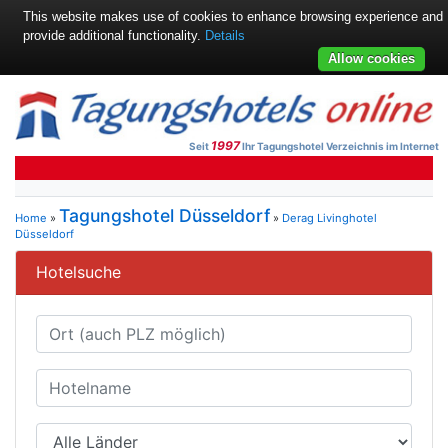
This website makes use of cookies to enhance browsing experience and
provide additional functionality.
Details
Allow cookies
1997
Seit
Ihr Tagungshotel Verzeichnis im Internet
Tagungshotel Düsseldorf
Home
»
»
Derag Livinghotel
Düsseldorf
Hotelsuche