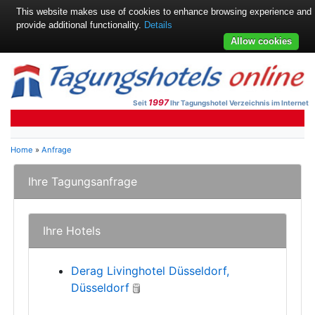
This website makes use of cookies to enhance browsing experience and
provide additional functionality.
Details
Allow cookies
1997
Seit
Ihr Tagungshotel Verzeichnis im Internet
Home
»
Anfrage
Ihre Tagungsanfrage
Ihre Hotels
Derag Livinghotel Düsseldorf,
Düsseldorf