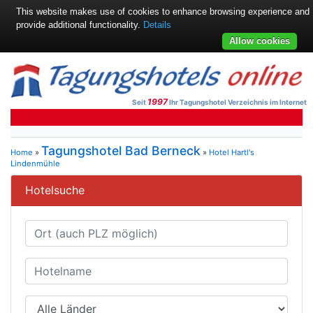
This website makes use of cookies to enhance browsing experience and
provide additional functionality.
Details
Allow cookies
1997
Seit
Ihr Tagungshotel Verzeichnis im Internet
Tagungshotel Bad Berneck
Home
»
»
Hotel Hartl's
Lindenmühle
Hotelsuche