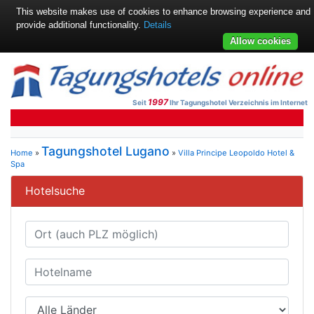
This website makes use of cookies to enhance browsing experience and
provide additional functionality.
Details
Allow cookies
1997
Seit
Ihr Tagungshotel Verzeichnis im Internet
Tagungshotel Lugano
Home
»
»
Villa Principe Leopoldo Hotel &
Spa
Hotelsuche