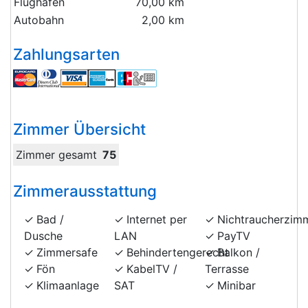
Flughafen
70,00 km
Autobahn
2,00 km
Zahlungsarten
Zimmer Übersicht
Zimmer gesamt
75
Zimmerausstattung
Bad /
Internet per
Nichtraucherzim
Dusche
LAN
PayTV
Zimmersafe
Behindertengerecht
Balkon /
Fön
KabelTV /
Terrasse
Klimaanlage
SAT
Minibar