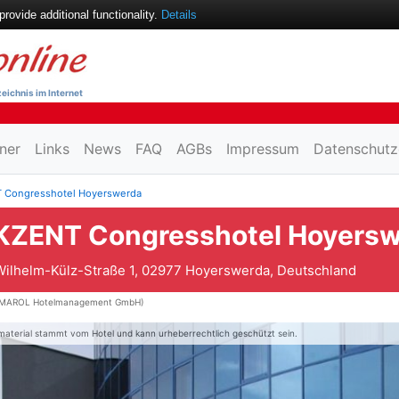
ovide additional functionality.
Details
eichnis im Internet
ner
Links
News
FAQ
AGBs
Impressum
Datenschutz
 Congresshotel Hoyerswerda
KZENT Congresshotel Hoyers
Wilhelm-Külz-Straße 1, 02977 Hoyerswerda, Deutschland
MAROL Hotelmanagement GmbH)
material stammt vom Hotel und kann urheberrechtlich geschützt sein.