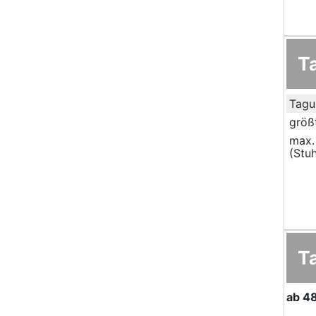
T
Tagu
größ
max.
(Stuh
T
ab
4