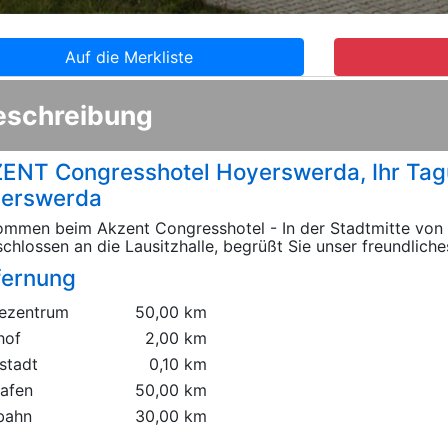
Auf die Merkliste
eschreibung
ENT Congresshotel Hoyerswerda, Ihr Tagu
erswerda
ommen beim Akzent Congresshotel - In der Stadtmitte von
chlossen an die Lausitzhalle, begrüßt Sie unser freundlich
fernung
ezentrum
50,00 km
hof
2,00 km
stadt
0,10 km
hafen
50,00 km
bahn
30,00 km