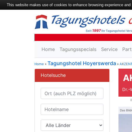
This website makes use of cookies to enhance browsing experience and pr
1997
Seit
Ihr Tagungshotel Verz
Home
Tagungsspecials
Service
Part
Tagungshotel Hoyerswerda
Home
»
»
AKZENT
Hotelsuche
A
Dr.-
(
Das Bild