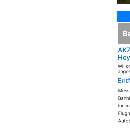
B
AKZ
Hoy
Willk
anges
Ent
Mess
Bahn
Innen
Flug
Auto