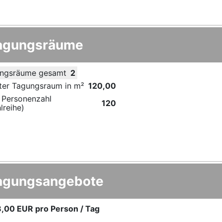
agungsräume
ngsräume gesamt
2
ter Tagungsraum in m²
120,00
 Personenzahl
120
lreihe)
agungsangebote
8,00 EUR
pro Person / Tag