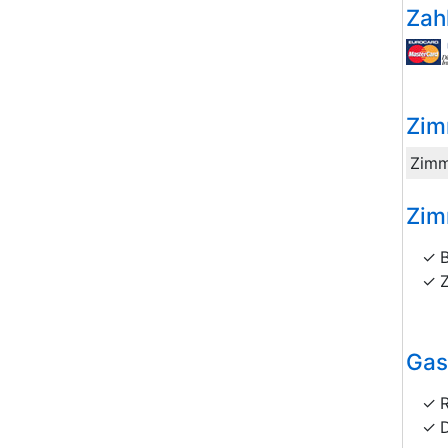
Zah
Zim
Zimm
Zim
Gas