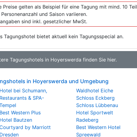
e Preise gelten als Beispiel für eine Tagung mit mind. 10 T
 Personenanzahl und Saison variieren.
sangaben sind inkl. gesetzlicher MwSt.
s Tagungshotel bietet aktuell kein Tagungsspecial an.
tere
Tagungshotels in Hoyerswerda
finden Sie
hier
.
ngshotels in Hoyerswerda und Umgebung
Hotel bei Schumann,
Waldhotel Eiche
Restaurants & SPA-
Schloss Eckberg
Tempel
Schloss Lübbenau
Best Western Plus
Hotel Sportwelt
Hotel Bautzen
Radeberg
Courtyard by Marriott
Best Western Hotel
Dresden
Spreewald