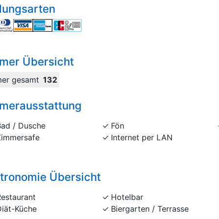
lungsarten
mer Übersicht
er gesamt
132
merausstattung
Bad / Dusche
Fön
Zimmersafe
Internet per LAN
tronomie Übersicht
Restaurant
Hotelbar
Diät-Küche
Biergarten / Terrasse