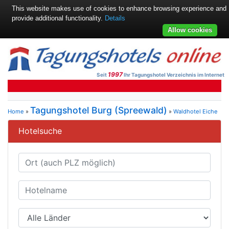
This website makes use of cookies to enhance browsing experience and
provide additional functionality.
Details
Allow cookies
1997
Seit
Ihr Tagungshotel Verzeichnis im Internet
Tagungshotel Burg (Spreewald)
Home
»
»
Waldhotel Eiche
Hotelsuche