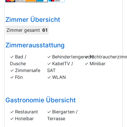
Zimmer Übersicht
Zimmer gesamt
61
Zimmerausstattung
Bad /
Behindertengerecht
Nichtraucherzim
Dusche
KabelTV /
Minibar
Zimmersafe
SAT
Fön
WLAN
Gastronomie Übersicht
Restaurant
Biergarten /
Hotelbar
Terrasse