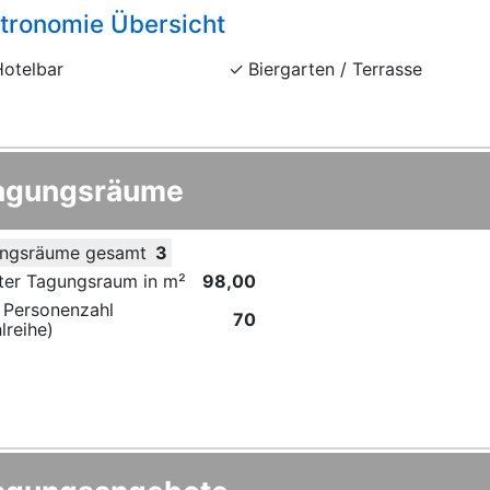
tronomie Übersicht
Hotelbar
Biergarten / Terrasse
agungsräume
ngsräume gesamt
3
ter Tagungsraum in m²
98,00
 Personenzahl
70
lreihe)