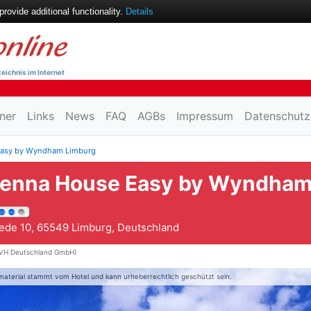
ovide additional functionality.
Details
eichnis im Internet
ner
Links
News
FAQ
AGBs
Impressum
Datenschutz
Easy by Wyndham Limburg
ienna House Easy by Wyndham
ede 10, 65549 Limburg, Deutschland
VH Deutschland GmbH)
material stammt vom Hotel und kann urheberrechtlich geschützt sein.