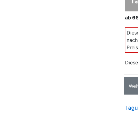
T
ab
6
Dies
nach
Prei
Diese
Wei
Tagu