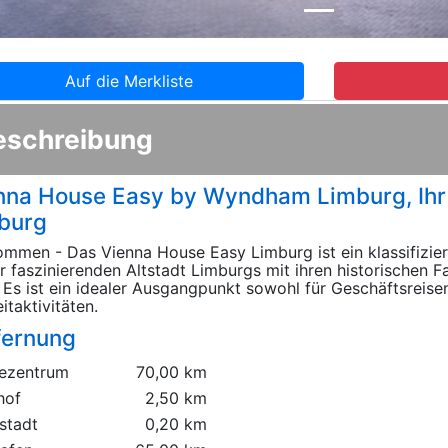
Auf die Merkliste
eschreibung
nna House Easy by Wyndham Limburg, Ihr 
burg
ommen - Das Vienna House Easy Limburg ist ein klassifizie
r faszinierenden Altstadt Limburgs mit ihren historischen
Es ist ein idealer Ausgangpunkt sowohl für Geschäftsreisen
itaktivitäten.
fernung
ezentrum
70,00 km
hof
2,50 km
stadt
0,20 km