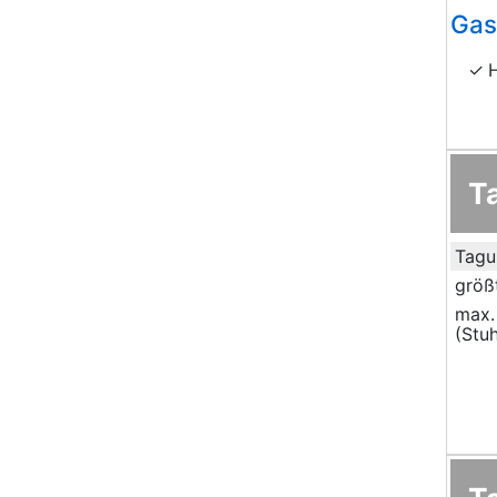
Gas
T
Tagu
größ
max.
(Stuh