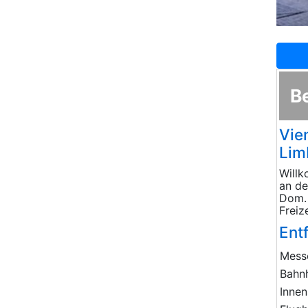
B
Vie
Lim
Willk
an de
Dom. 
Freize
Ent
Mess
Bahn
Innen