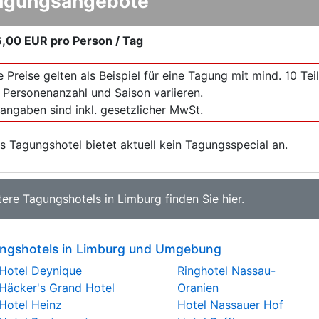
agungsangebote
6,00 EUR
pro Person / Tag
e Preise gelten als Beispiel für eine Tagung mit mind. 10 T
 Personenanzahl und Saison variieren.
sangaben sind inkl. gesetzlicher MwSt.
s Tagungshotel bietet aktuell kein Tagungsspecial an.
tere
Tagungshotels in Limburg
finden Sie
hier
.
ngshotels in Limburg und Umgebung
Hotel Deynique
Ringhotel Nassau-
Häcker's Grand Hotel
Oranien
Hotel Heinz
Hotel Nassauer Hof