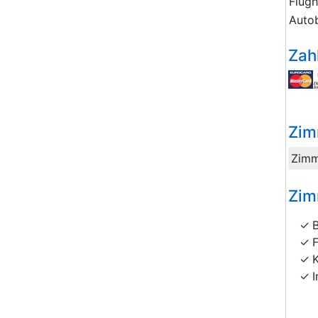
Flug
Auto
Zah
Zim
Zimm
Zim
I