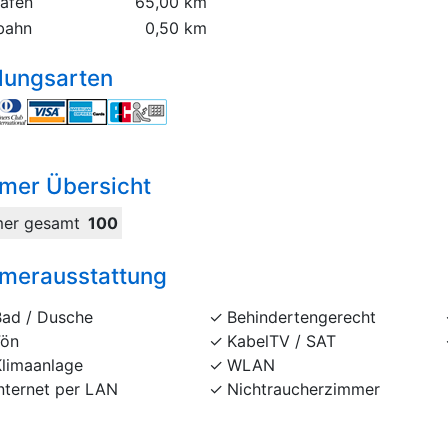
hafen
65,00 km
bahn
0,50 km
lungsarten
mer Übersicht
er gesamt
100
merausstattung
Bad / Dusche
Behindertengerecht
Fön
KabelTV / SAT
Klimaanlage
WLAN
nternet per LAN
Nichtraucherzimmer