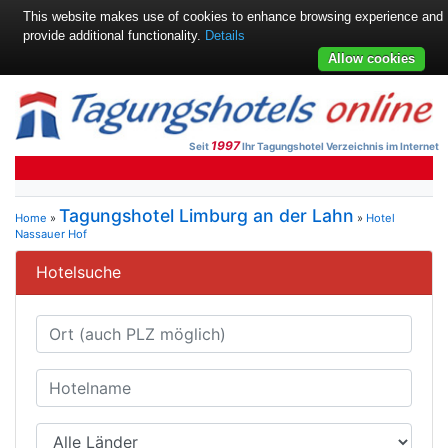
This website makes use of cookies to enhance browsing experience and
provide additional functionality.
Details
Allow cookies
1997
Seit
Ihr Tagungshotel Verzeichnis im Internet
Tagungshotel Limburg an der Lahn
Home
»
»
Hotel
Nassauer Hof
Hotelsuche