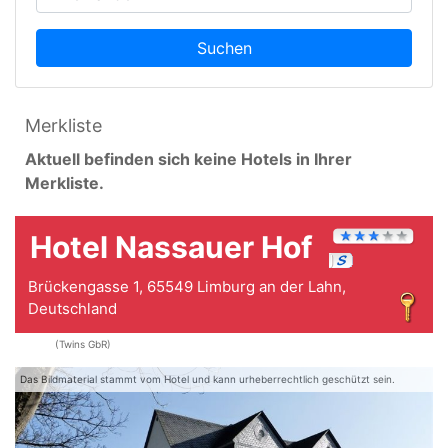
Suchen
Merkliste
Aktuell befinden sich keine Hotels in Ihrer
Merkliste.
Hotel Nassauer Hof
Brückengasse 1, 65549 Limburg an der Lahn,
Deutschland
(Twins GbR)
Das Bildmaterial stammt vom Hotel und kann urheberrechtlich geschützt sein.