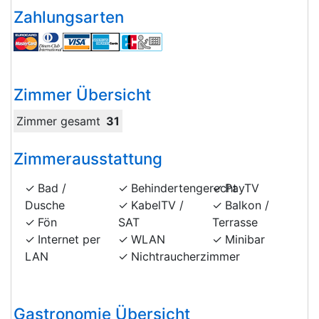
Zahlungsarten
Zimmer Übersicht
Zimmer gesamt
31
Zimmerausstattung
Bad /
Behindertengerecht
PayTV
Dusche
KabelTV /
Balkon /
Fön
SAT
Terrasse
Internet per
WLAN
Minibar
LAN
Nichtraucherzimmer
Gastronomie Übersicht