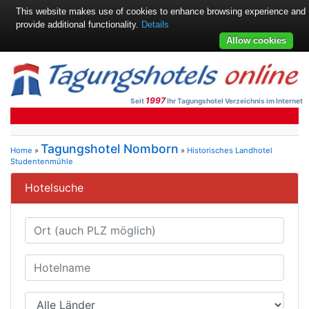
This website makes use of cookies to enhance browsing experience and
provide additional functionality.
Details
Allow cookies
1997
Seit
Ihr Tagungshotel Verzeichnis im Internet
Tagungshotel Nomborn
Home
»
»
Historisches Landhotel
Studentenmühle
Hotelsuche