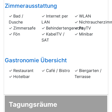
Zimmerausstattung
Bad /
Internet per
WLAN
Dusche
LAN
Nichtraucherzim
Zimmersafe
Behindertengerecht
PayTV
Fön
KabelTV /
Minibar
SAT
Gastronomie Übersicht
Restaurant
Café / Bistro
Biergarten /
Hotelbar
Terrasse
Tagungsräume