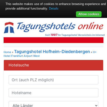
This website makes use of cookies to enhance browsing experience and
provide additional functionality.
Details
Allow cookies
1997
Seit
Ihr Tagungshotel Verzeichnis im Internet
Tagungshotel Hofheim-Diedenbergen
Home
»
»
H+
Hotel Frankfurt Airport West
Hotelsuche