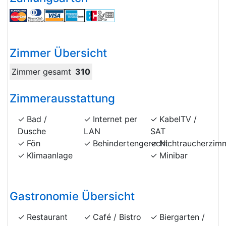
Zimmer Übersicht
Zimmer gesamt
310
Zimmerausstattung
Bad /
Internet per
KabelTV /
Dusche
LAN
SAT
Fön
Behindertengerecht
Nichtraucherzim
Klimaanlage
Minibar
Gastronomie Übersicht
Restaurant
Café / Bistro
Biergarten /