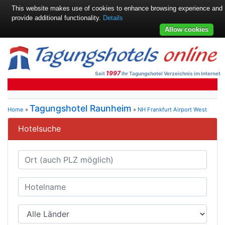
This website makes use of cookies to enhance browsing experience and
provide additional functionality.
Details
Allow cookies
1997
Seit
Ihr Tagungshotel Verzeichnis im Internet
Tagungshotel Raunheim
Home
»
»
NH Frankfurt Airport West
Hotelsuche