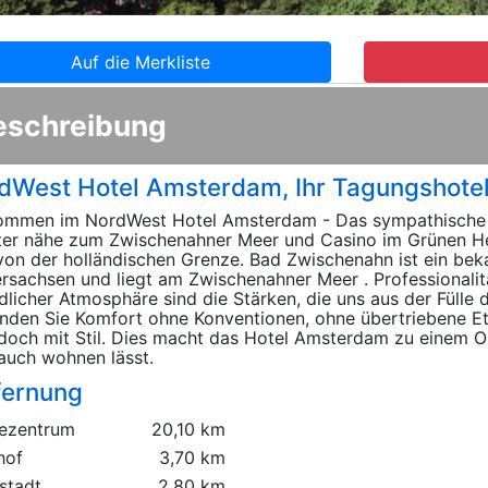
Auf die Merkliste
eschreibung
dWest Hotel Amsterdam, Ihr Tagungshote
ommen im NordWest Hotel Amsterdam - Das sympathische Ho
ter nähe zum Zwischenahner Meer und Casino im Grünen H
von der holländischen Grenze. Bad Zwischenahn ist ein beka
rsachsen und liegt am Zwischenahner Meer . Professionalit
ndlicher Atmosphäre sind die Stärken, die uns aus der Fülle
inden Sie Komfort ohne Konventionen, ohne übertriebene E
doch mit Stil. Dies macht das Hotel Amsterdam zu einem Ort
auch wohnen lässt.
fernung
ezentrum
20,10 km
hof
3,70 km
stadt
2,80 km