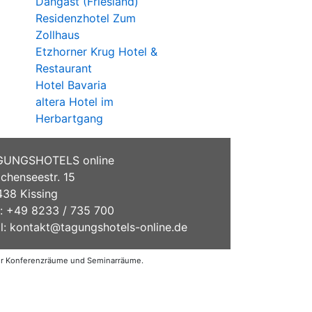
Dangast (Friesland)
Residenzhotel Zum
Zollhaus
Etzhorner Krug Hotel &
Restaurant
Hotel Bavaria
altera Hotel im
Herbartgang
GUNGSHOTELS online
chenseestr. 15
38 Kissing
.: +49 8233 / 735 700
l:
kontakt@tagungshotels-online.de
der Konferenzräume und Seminarräume.