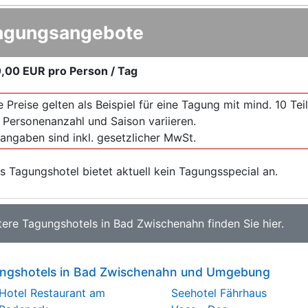
agungsangebote
,00 EUR
pro Person / Tag
e Preise gelten als Beispiel für eine Tagung mit mind. 10 T
 Personenanzahl und Saison variieren.
sangaben sind inkl. gesetzlicher MwSt.
s Tagungshotel bietet aktuell kein Tagungsspecial an.
tere
Tagungshotels in Bad Zwischenahn
finden Sie
hier
.
ngshotels in Bad Zwischenahn und Umgebung
Hotel Restaurant am
Seehotel Fährhaus