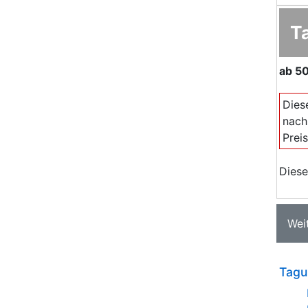
T
ab
50
Dies
nach
Prei
Diese
Wei
Tagu