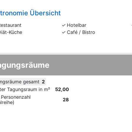
tronomie Übersicht
Restaurant
Hotelbar
Diät-Küche
Café / Bistro
agungsräume
ngsräume gesamt
2
ter Tagungsraum in m²
52,00
 Personenzahl
28
lreihe)