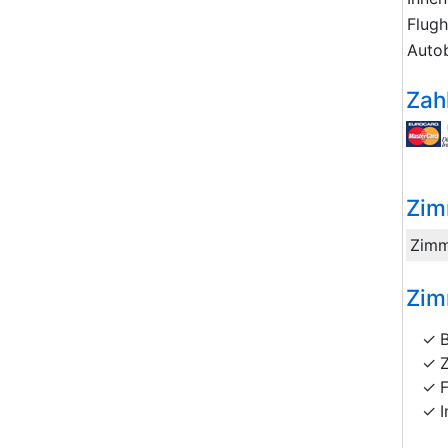
Flug
Auto
Zah
Zim
Zimm
Zim
I