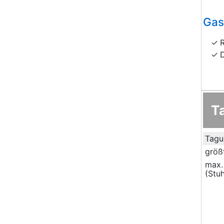
Gas
T
Tagu
größ
max.
(Stuh