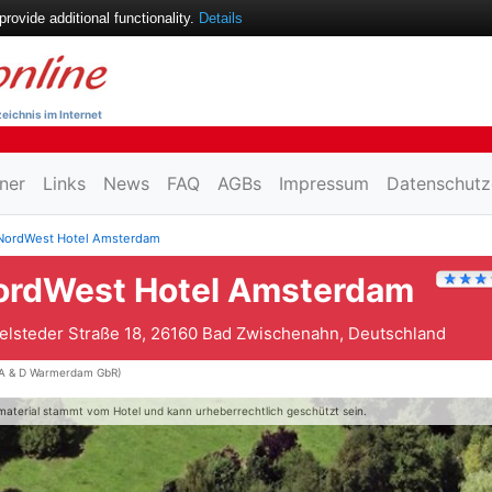
ovide additional functionality.
Details
eichnis im Internet
ner
Links
News
FAQ
AGBs
Impressum
Datenschutz
NordWest Hotel Amsterdam
ordWest Hotel Amsterdam
elsteder Straße 18, 26160 Bad Zwischenahn, Deutschland
A & D Warmerdam GbR)
material stammt vom Hotel und kann urheberrechtlich geschützt sein.