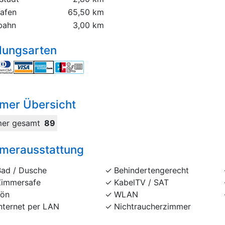
hafen
65,50 km
bahn
3,00 km
lungsarten
mer Übersicht
er gesamt
89
merausstattung
Bad / Dusche
Behindertengerecht
Zimmersafe
KabelTV / SAT
Fön
WLAN
nternet per LAN
Nichtraucherzimmer