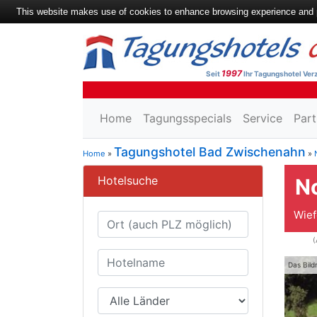
This website makes use of cookies to enhance browsing experience and pr
1997
Seit
Ihr Tagungshotel Verz
Home
Tagungsspecials
Service
Part
Tagungshotel Bad Zwischenahn
Home
»
»
Hotelsuche
N
Wief
(
Das Bild