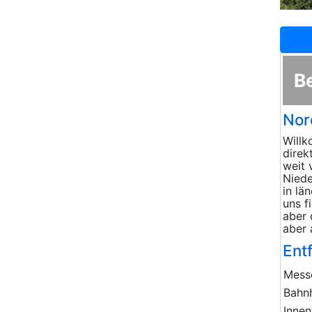
B
Nor
Willk
direk
weit 
Niede
in lä
uns f
aber 
aber 
Ent
Mess
Bahn
Innen