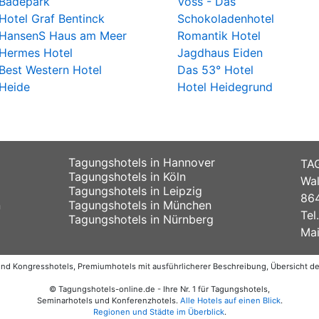
Badepark
Voss - Das
Hotel Graf Bentinck
Schokoladenhotel
HansenS Haus am Meer
Romantik Hotel
Hermes Hotel
Jagdhaus Eiden
Best Western Hotel
Das 53° Hotel
Heide
Hotel Heidegrund
Tagungshotels in Hannover
TA
Tagungshotels in Köln
Wal
Tagungshotels in Leipzig
864
n
Tagungshotels in München
Tel
Tagungshotels in Nürnberg
Mai
 und Kongresshotels, Premiumhotels mit ausführlicherer Beschreibung, Übersicht 
© Tagungshotels-online.de - Ihre Nr. 1 für Tagungshotels,
Seminarhotels und Konferenzhotels.
Alle Hotels auf einen Blick
.
Regionen und Städte im Überblick
.