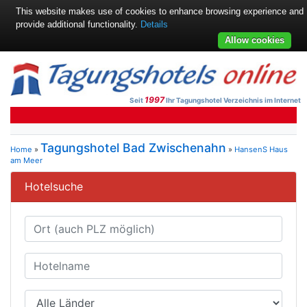
This website makes use of cookies to enhance browsing experience and
provide additional functionality.
Details
Allow cookies
1997
Seit
Ihr Tagungshotel Verzeichnis im Internet
Tagungshotel Bad Zwischenahn
Home
»
»
HansenS Haus
am Meer
Hotelsuche