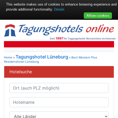
This website makes use of cookies to enhance browsing experience and
provide additional functionality.
Details
Allow cookies
1997
Seit
Ihr Tagungshotel Verzeichnis im Internet
Tagungshotel Lüneburg
Home
»
»
Best Western Plus
Residenzhotel Lüneburg
Hotelsuche