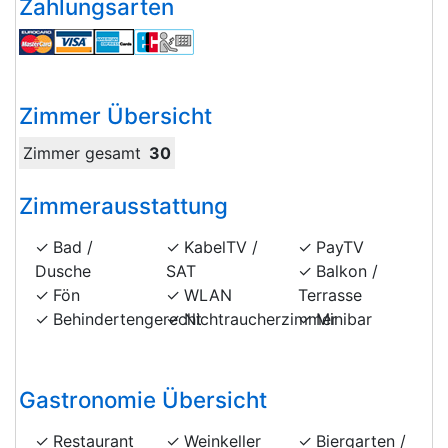
Zahlungsarten
Zimmer Übersicht
Zimmer gesamt
30
Zimmerausstattung
Bad /
KabelTV /
PayTV
Dusche
SAT
Balkon /
Fön
WLAN
Terrasse
Behindertengerecht
Nichtraucherzimmer
Minibar
Gastronomie Übersicht
Restaurant
Weinkeller
Biergarten /