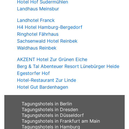
Hotel Hof Sudermühlen
Landhaus Meinsbur
Landhotel Franck
H4 Hotel Hamburg-Bergedorf
Ringhotel Fährhaus
Sachsenwald Hotel Reinbek
Waldhaus Reinbek
AKZENT Hotel Zur Grünen Eiche
Berg & Tal Abenteuer Resort Lünebürger Heide
Egestorfer Hof
Hotel-Restaurant Zur Linde
Hotel Gut Bardenhagen
Tagungshotels in Berlin
Tagungshotels in Dresden
Tagungshotels in Düsseldorf
Tagungshotels in Frankfurt am Main
Tagungshotels in Hamburg