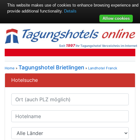
This website makes use of cookies to enhance browsing experience and
provide additional functionality.
Details
Allow cookies
1997
Seit
Ihr Tagungshotel Verzeichnis im Internet
Tagungshotel Brietlingen
Home
»
»
Landhotel Franck
Hotelsuche