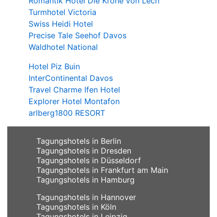
Romantik Hotel Die Krone von Lech
Turmhotel Victoria
Swiss Heidi Hotel
Precise Tale Seehof Davos
Waldhotel National
Hotel Piz Buin
InterContinental Davos
Travel Charme Ifen Hotel
Explorer Hotel Montafon
arlberg1800 RESORT
Tagungshotels in Berlin
Tagungshotels in Dresden
Tagungshotels in Düsseldorf
Tagungshotels in Frankfurt am Main
Tagungshotels in Hamburg
Tagungshotels in Hannover
Tagungshotels in Köln
Tagungshotels in Leipzig