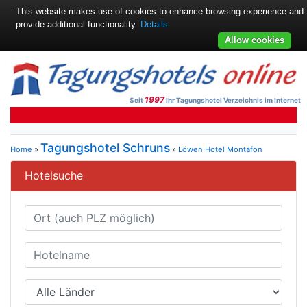
This website makes use of cookies to enhance browsing experience and
provide additional functionality.
Details
Allow cookies
1997
Seit
Ihr Tagungshotel Verzeichnis im Internet
Tagungshotel Schruns
Home
»
»
Löwen Hotel Montafon
Hotelsuche