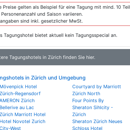
e Preise gelten als Beispiel für eine Tagung mit mind. 10 T
 Personenanzahl und Saison variieren.
sangaben sind inkl. gesetzlicher MwSt.
s Tagungshotel bietet aktuell kein Tagungsspecial an.
tere
Tagungshotels in Zürich
finden Sie
hier
.
ngshotels in Zürich und Umgebung
Mövenpick Hotel
Courtyard by Marriott
Zürich-Regensdorf
Zürich North
AMERON Zürich
Four Points By
Bellerive au Lac
Sheraton Sihlcity -
Zürich Marriott Hotel
Zürich
Hotel Novotel Zurich
Sheraton Zürich Neues
City-West
Schloss Hotel