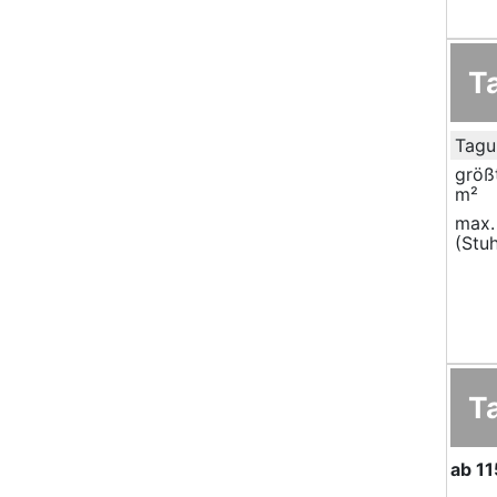
T
Tagu
größ
m²
max.
(Stuh
T
ab
11