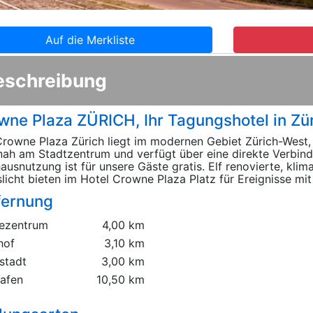
Auf die Merkliste
eschreibung
wne Plaza ZÜRICH, Ihr Tagungshotel in Zü
rowne Plaza Zürich liegt im modernen Gebiet Zürich-West,
nah am Stadtzentrum und verfügt über eine direkte Verbin
ausnutzung ist für unsere Gäste gratis. Elf renovierte, klima
licht bieten im Hotel Crowne Plaza Platz für Ereignisse mit
fernung
ezentrum
4,00 km
hof
3,10 km
stadt
3,00 km
hafen
10,50 km