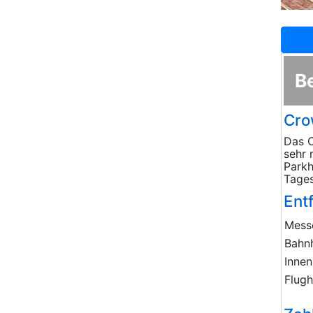
B
Cro
Das C
sehr 
Parkh
Tages
Ent
Mess
Bahn
Innen
Flug