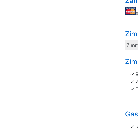
Zah
Zim
Zimm
Zim
Gas