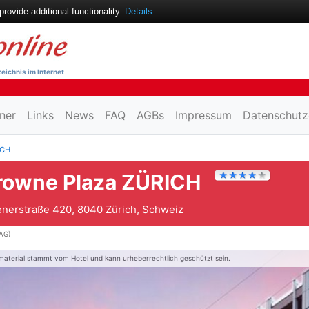
ovide additional functionality.
Details
eichnis im Internet
ner
Links
News
FAQ
AGBs
Impressum
Datenschutz
ICH
rowne Plaza ZÜRICH
nerstraße 420, 8040 Zürich, Schweiz
AG)
material stammt vom Hotel und kann urheberrechtlich geschützt sein.