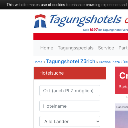
This website makes use of cookies to enhance browsing experience and pr
1997
Seit
Ihr Tagungshotel Verz
Home
Tagungsspecials
Service
Part
Tagungshotel Zürich
Home
»
»
Crowne Plaza ZÜR
Hotelsuche
C
Bade
(
Das Bild