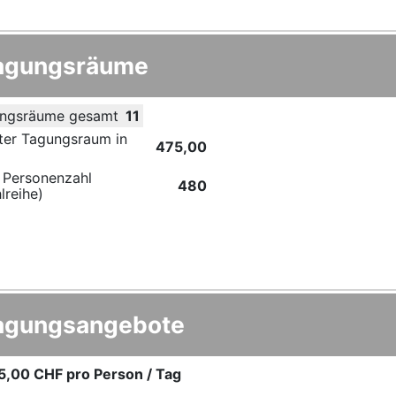
agungsräume
ngsräume gesamt
11
ter Tagungsraum in
475,00
 Personenzahl
480
lreihe)
agungsangebote
5,00 CHF
pro Person / Tag