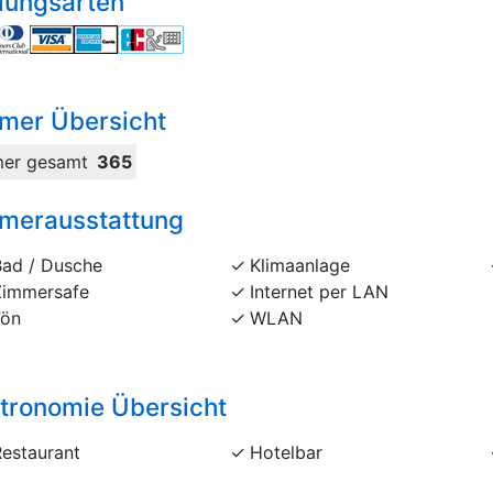
lungsarten
mer Übersicht
er gesamt
365
merausstattung
Bad / Dusche
Klimaanlage
Zimmersafe
Internet per LAN
Fön
WLAN
tronomie Übersicht
Restaurant
Hotelbar