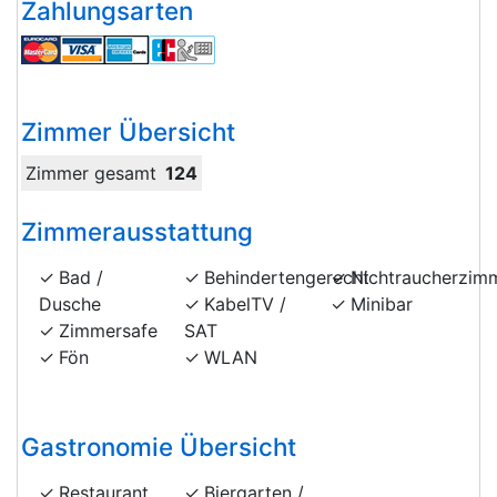
Zahlungsarten
Zimmer Übersicht
Zimmer gesamt
124
Zimmerausstattung
Bad /
Behindertengerecht
Nichtraucherzim
Dusche
KabelTV /
Minibar
Zimmersafe
SAT
Fön
WLAN
Gastronomie Übersicht
Restaurant
Biergarten /