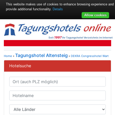
This website makes use of cookies to enhance browsing experience and
provide additional functionality.
Details
Allow cookies
1997
Seit
Ihr Tagungshotel Verzeichnis im Internet
Tagungshotel Altensteig
Home
»
»
DEKRA Congresshotel Wart
Hotelsuche