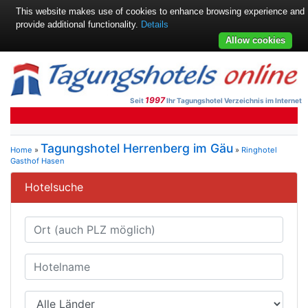
This website makes use of cookies to enhance browsing experience and
provide additional functionality.
Details
Allow cookies
1997
Seit
Ihr Tagungshotel Verzeichnis im Internet
Tagungshotel Herrenberg im Gäu
Home
»
»
Ringhotel
Gasthof Hasen
Hotelsuche