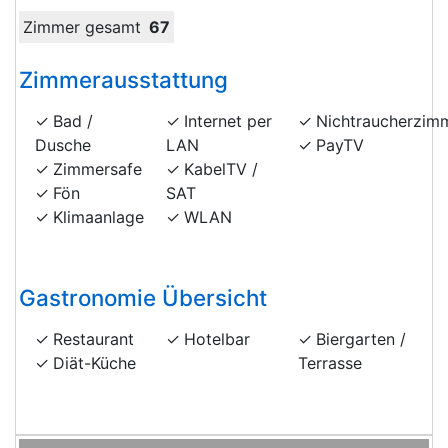
Zimmer gesamt
67
Zimmerausstattung
Bad /
Internet per
Nichtraucherzim
Dusche
LAN
PayTV
Zimmersafe
KabelTV /
Fön
SAT
Klimaanlage
WLAN
Gastronomie Übersicht
Restaurant
Hotelbar
Biergarten /
Diät-Küche
Terrasse